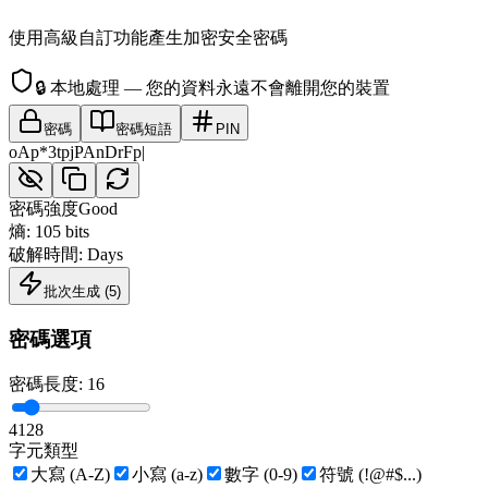
使用高級自訂功能產生加密安全密碼
🔒
本地處理 — 您的資料永遠不會離開您的裝置
密碼
密碼短語
PIN
oAp*3tpjPAnDrFp|
密碼強度
Good
熵
:
105
bits
破解時間
:
Days
批次生成
(
5
)
密碼選項
密碼長度
:
16
4
128
字元類型
大寫 (A-Z)
小寫 (a-z)
數字 (0-9)
符號 (!@#$...)