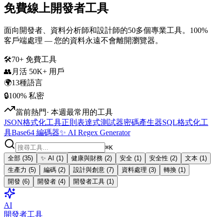
免費線上開發者工具
面向開發者、資料分析師和設計師的50多個專業工具。100%
客戶端處理 — 您的資料永遠不會離開瀏覽器。
🛠️
70+ 免費工具
👥
月活 50K+ 用戶
🌍
13種語言
🔒
100% 私密
當前熱門
·
本週最常用的工具
JSON格式化工具
正則表達式測試器
密碼產生器
SQL格式化工
具
Base64 編碼器
✨ AI Regex Generator
⌘
K
全部
(
35
)
✨ AI
(
1
)
健康與財務
(
2
)
安全
(
1
)
安全性
(
2
)
文本
(
1
)
生產力
(
5
)
編碼
(
2
)
設計與創意
(
7
)
資料處理
(
3
)
轉換
(
1
)
開發
(
6
)
開發者
(
4
)
開發者工具
(
1
)
AI
開發者工具