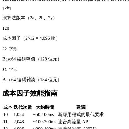
$2b$
演算法版本（2a、2b、2y）
12$
成本因子（2^12 = 4,096 輪）
22 字元
Base64 編碼鹽值（128 位元）
31 字元
Base64 編碼雜湊（184 位元）
成本因子效能指南
成本
迭代次數
大約時間
建議
10
1,024
~50-100ms
新應用程式的最低要求
11
2,048
~100-200ms
適合高流量 API
12
4,096
~200-400ms
推薦預設值（2025）