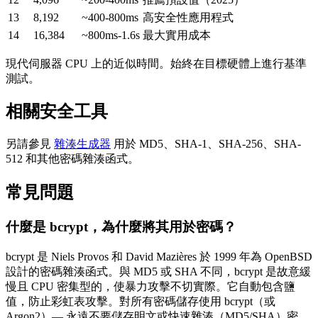
13
8,192
~400-800ms
高安全性應用程式
14
16,384
~800ms-1.6s
最大實用成本
現代伺服器 CPU 上的近似時間。始終在目標硬體上進行基準
測試。
相關安全工具
另請參見
雜湊生成器
用於 MD5、SHA-1、SHA-256、SHA-
512 和其他密碼雜湊函式。
常見問題
什麼是 bcrypt，為什麼將其用於密碼？
bcrypt 是 Niels Provos 和 David Mazières 於 1999 年為 OpenBSD
設計的密碼雜湊函式。與 MD5 或 SHA 不同，bcrypt 是故意緩
慢且 CPU 密集型的，使暴力攻擊不切實際。它自動包含鹽
值，防止彩虹表攻擊。對所有密碼儲存使用 bcrypt（或
Argon2）— 永遠不要儲存明文或快速雜湊（MD5/SHA）密