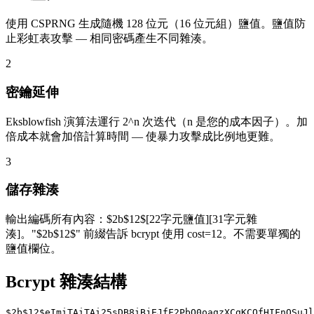
使用 CSPRNG 生成隨機 128 位元（16 位元組）鹽值。鹽值防
止彩虹表攻擊 — 相同密碼產生不同雜湊。
2
密鑰延伸
Eksblowfish 演算法運行 2^n 次迭代（n 是您的成本因子）。加
倍成本就會加倍計算時間 — 使暴力攻擊成比例地更難。
3
儲存雜湊
輸出編碼所有內容：$2b$12$[22字元鹽值][31字元雜
湊]。"$2b$12$" 前綴告訴 bcrypt 使用 cost=12。不需要單獨的
鹽值欄位。
Bcrypt 雜湊結構
$
2b
$
12
$
eImiTAiTAi25s
DB8iBjEJfF2PbO0oagzXCgK
CQfHIFnOSuJl