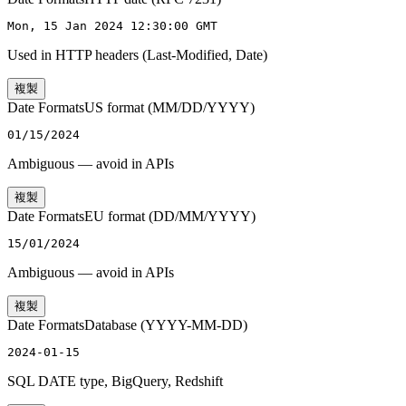
Mon, 15 Jan 2024 12:30:00 GMT
Used in HTTP headers (Last-Modified, Date)
複製
Date Formats
US format (MM/DD/YYYY)
01/15/2024
Ambiguous — avoid in APIs
複製
Date Formats
EU format (DD/MM/YYYY)
15/01/2024
Ambiguous — avoid in APIs
複製
Date Formats
Database (YYYY-MM-DD)
2024-01-15
SQL DATE type, BigQuery, Redshift