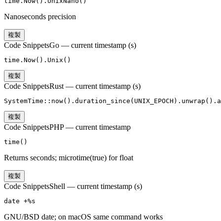
time.Now().UnixNano()
Nanoseconds precision
複製
Code Snippets
Go — current timestamp (s)
time.Now().Unix()
複製
Code Snippets
Rust — current timestamp (s)
SystemTime::now().duration_since(UNIX_EPOCH).unwrap().a
複製
Code Snippets
PHP — current timestamp
time()
Returns seconds; microtime(true) for float
複製
Code Snippets
Shell — current timestamp (s)
date +%s
GNU/BSD date; on macOS same command works