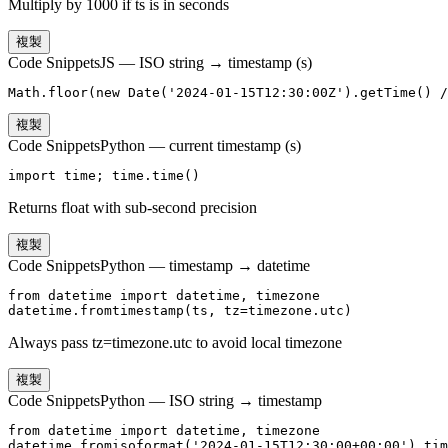
Multiply by 1000 if ts is in seconds
複製
Code Snippets
JS — ISO string → timestamp (s)
Math.floor(new Date('2024-01-15T12:30:00Z').getTime() /
複製
Code Snippets
Python — current timestamp (s)
import time; time.time()
Returns float with sub-second precision
複製
Code Snippets
Python — timestamp → datetime
from datetime import datetime, timezone

datetime.fromtimestamp(ts, tz=timezone.utc)
Always pass tz=timezone.utc to avoid local timezone
複製
Code Snippets
Python — ISO string → timestamp
from datetime import datetime, timezone

datetime.fromisoformat('2024-01-15T12:30:00+00:00').tim