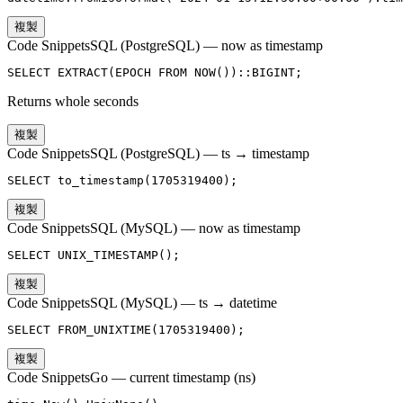
複製
Code Snippets
SQL (PostgreSQL) — now as timestamp
SELECT EXTRACT(EPOCH FROM NOW())::BIGINT;
Returns whole seconds
複製
Code Snippets
SQL (PostgreSQL) — ts → timestamp
SELECT to_timestamp(1705319400);
複製
Code Snippets
SQL (MySQL) — now as timestamp
SELECT UNIX_TIMESTAMP();
複製
Code Snippets
SQL (MySQL) — ts → datetime
SELECT FROM_UNIXTIME(1705319400);
複製
Code Snippets
Go — current timestamp (ns)