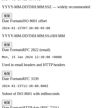
YYYY-MM-DDTHH:MM:SSZ — widely recommended
複製
Date Formats
ISO 8601 offset
2024-01-15T07:30:00-05:00
YYYY-MM-DDTHH:MM:SS±HH:MM
複製
Date Formats
RFC 2822 (email)
Mon, 15 Jan 2024 12:30:00 +0000
Used in email headers and HTTP headers
複製
Date Formats
RFC 3339
2024-01-15T12:30:00.000Z
Subset of ISO 8601 with milliseconds
複製
Date Formats
HTTP date (RFC 7231)