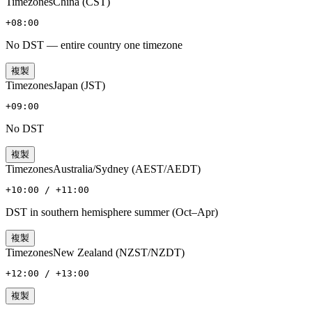
Timezones
China (CST)
+08:00
No DST — entire country one timezone
複製
Timezones
Japan (JST)
+09:00
No DST
複製
Timezones
Australia/Sydney (AEST/AEDT)
+10:00 / +11:00
DST in southern hemisphere summer (Oct–Apr)
複製
Timezones
New Zealand (NZST/NZDT)
+12:00 / +13:00
複製