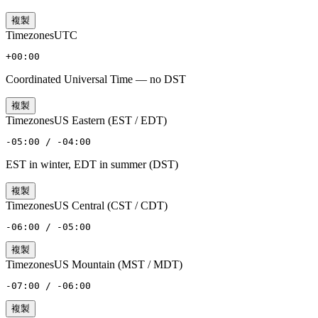
複製
Timezones
UTC
+00:00
Coordinated Universal Time — no DST
複製
Timezones
US Eastern (EST / EDT)
-05:00 / -04:00
EST in winter, EDT in summer (DST)
複製
Timezones
US Central (CST / CDT)
-06:00 / -05:00
複製
Timezones
US Mountain (MST / MDT)
-07:00 / -06:00
複製