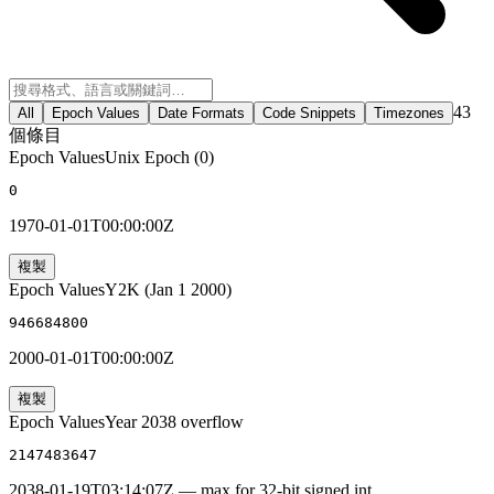
43
All
Epoch Values
Date Formats
Code Snippets
Timezones
個條目
Epoch Values
Unix Epoch (0)
0
1970-01-01T00:00:00Z
複製
Epoch Values
Y2K (Jan 1 2000)
946684800
2000-01-01T00:00:00Z
複製
Epoch Values
Year 2038 overflow
2147483647
2038-01-19T03:14:07Z — max for 32-bit signed int