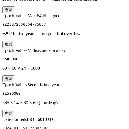
複製
Epoch Values
Max 64-bit signed
9223372036854775807
~292 billion years — no practical overflow
複製
Epoch Values
Milliseconds in a day
86400000
60 × 60 × 24 × 1000
複製
Epoch Values
Seconds in a year
31536000
365 × 24 × 60 × 60 (non-leap)
複製
Date Formats
ISO 8601 UTC
2024-01-15T12:30:00Z