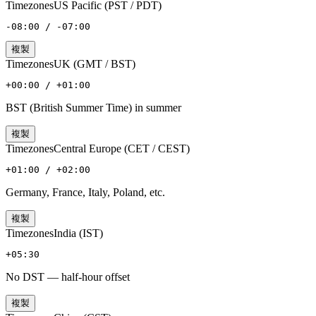
Timezones
US Pacific (PST / PDT)
-08:00 / -07:00
複製
Timezones
UK (GMT / BST)
+00:00 / +01:00
BST (British Summer Time) in summer
複製
Timezones
Central Europe (CET / CEST)
+01:00 / +02:00
Germany, France, Italy, Poland, etc.
複製
Timezones
India (IST)
+05:30
No DST — half-hour offset
複製