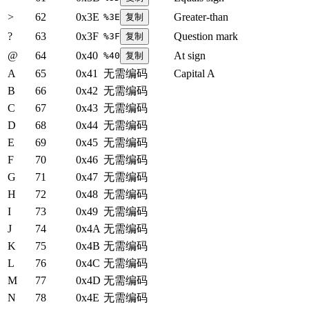
>
62
0x3E
Greater-than
%3E
复制
?
63
0x3F
Question mark
%3F
复制
@
64
0x40
At sign
%40
复制
A
65
0x41
无需编码
Capital A
B
66
0x42
无需编码
C
67
0x43
无需编码
D
68
0x44
无需编码
E
69
0x45
无需编码
F
70
0x46
无需编码
G
71
0x47
无需编码
H
72
0x48
无需编码
I
73
0x49
无需编码
J
74
0x4A
无需编码
K
75
0x4B
无需编码
L
76
0x4C
无需编码
M
77
0x4D
无需编码
N
78
0x4E
无需编码