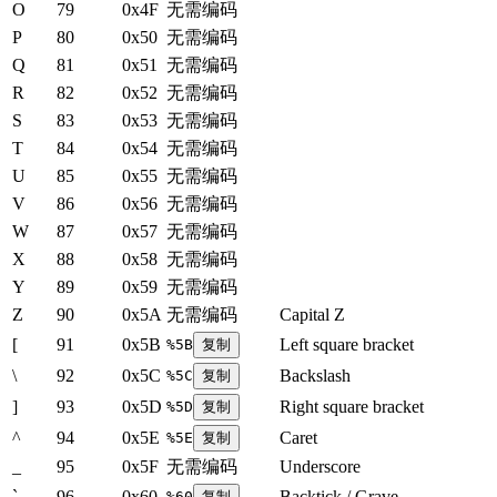
O
79
0x4F
无需编码
P
80
0x50
无需编码
Q
81
0x51
无需编码
R
82
0x52
无需编码
S
83
0x53
无需编码
T
84
0x54
无需编码
U
85
0x55
无需编码
V
86
0x56
无需编码
W
87
0x57
无需编码
X
88
0x58
无需编码
Y
89
0x59
无需编码
Z
90
0x5A
无需编码
Capital Z
[
91
0x5B
Left square bracket
%5B
复制
\
92
0x5C
Backslash
%5C
复制
]
93
0x5D
Right square bracket
%5D
复制
^
94
0x5E
Caret
%5E
复制
_
95
0x5F
无需编码
Underscore
`
96
0x60
Backtick / Grave
%60
复制