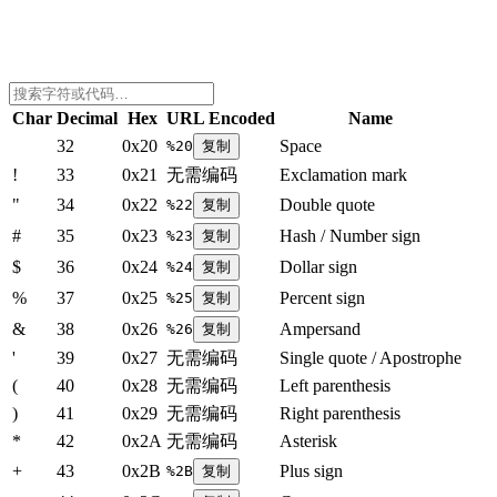
Char
Decimal
Hex
URL Encoded
Name
32
0x20
Space
%20
复制
!
33
0x21
无需编码
Exclamation mark
"
34
0x22
Double quote
%22
复制
#
35
0x23
Hash / Number sign
%23
复制
$
36
0x24
Dollar sign
%24
复制
%
37
0x25
Percent sign
%25
复制
&
38
0x26
Ampersand
%26
复制
'
39
0x27
无需编码
Single quote / Apostrophe
(
40
0x28
无需编码
Left parenthesis
)
41
0x29
无需编码
Right parenthesis
*
42
0x2A
无需编码
Asterisk
+
43
0x2B
Plus sign
%2B
复制