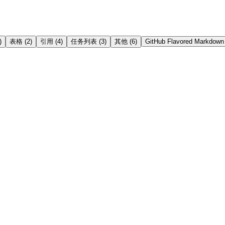
)
表格
(
2
)
引用
(
4
)
任务列表
(
3
)
其他
(
6
)
GitHub Flavored Markdown