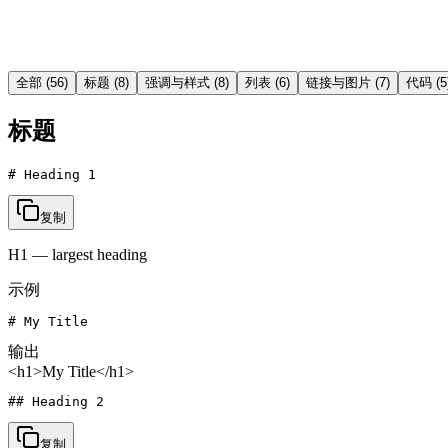
全部
(
56
)
标题
(
8
)
强调与样式
(
8
)
列表
(
6
)
链接与图片
(
7
)
代码
(
5
标题
# Heading 1
复制
H1 — largest heading
示例
# My Title
输出
<h1>My Title</h1>
## Heading 2
复制