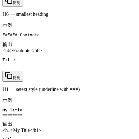
复制
H6 — smallest heading
示例
###### Footnote
输出
<h6>Footnote</h6>
Title

======
复制
H1 — setext style (underline with ===)
示例
My Title

========
输出
<h1>My Title</h1>