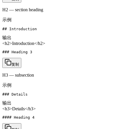
H2 — section heading
示例
## Introduction
输出
<h2>Introduction</h2>
### Heading 3
复制
H3 — subsection
示例
### Details
输出
<h3>Details</h3>
#### Heading 4