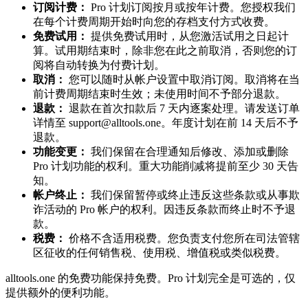
订阅计费：
Pro 计划订阅按月或按年计费。您授权我们
在每个计费周期开始时向您的存档支付方式收费。
免费试用：
提供免费试用时，从您激活试用之日起计
算。试用期结束时，除非您在此之前取消，否则您的订
阅将自动转换为付费计划。
取消：
您可以随时从帐户设置中取消订阅。取消将在当
前计费周期结束时生效；未使用时间不予部分退款。
退款：
退款在首次扣款后 7 天内逐案处理。请发送订单
详情至
support@alltools.one
。年度计划在前 14 天后不予
退款。
功能变更：
我们保留在合理通知后修改、添加或删除
Pro 计划功能的权利。重大功能削减将提前至少 30 天告
知。
帐户终止：
我们保留暂停或终止违反这些条款或从事欺
诈活动的 Pro 帐户的权利。因违反条款而终止时不予退
款。
税费：
价格不含适用税费。您负责支付您所在司法管辖
区征收的任何销售税、使用税、增值税或类似税费。
alltools.one 的免费功能保持免费。Pro 计划完全是可选的，仅
提供额外的便利功能。