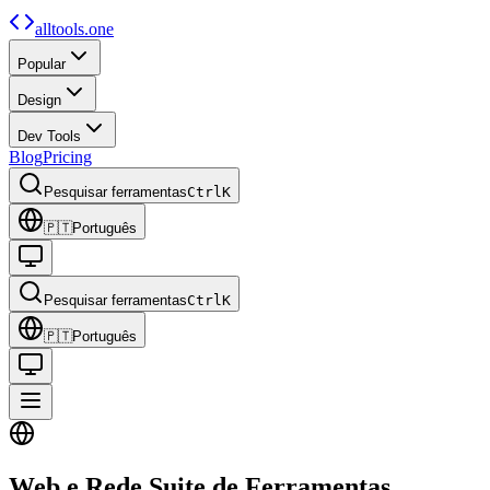
alltools.one
Popular
Design
Dev Tools
Blog
Pricing
Pesquisar ferramentas
Ctrl
K
🇵🇹
Português
Pesquisar ferramentas
Ctrl
K
🇵🇹
Português
Web e Rede
Suite de Ferramentas