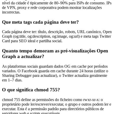
nível da cidade é tipicamente de 80–90% para ISPs de consumo. IPs
de VPN, proxy e rede corporativa podem mostrar localizações
incorrectas.
Que meta tags cada página deve ter?
Cada página deve ter: título, descrição, robots, URL canónico, Open
Graph (og:title, og:description, og:image, og:url) e meta tags Twitter
Card para SEO ideal e partilha social.
Quanto tempo demoram as pré-visualizações Open
Graph a actualizar?
As plataformas sociais guardam dados OG em cache por períodos
variados. O Facebook guarda em cache durante 24 horas (utilize o
Sharing Debugger para actualizar), o Twitter actualiza geralmente
em 1–7 dias.
O que significa chmod 755?
chmod 755 define as permissões do ficheiro como rwxr-xr-x: o
proprietário pode ler/escrever/executar, o grupo e outros podem ler e
executar. Esta é a permissão padrão para directórios públicos de
servidores web e scripts executáveis.