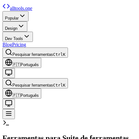
alltools.one
Popular
Design
Dev Tools
Blog
Pricing
Pesquisar ferramentas
Ctrl
K
🇵🇹
Português
Pesquisar ferramentas
Ctrl
K
🇵🇹
Português
Ferramentas para
Suite de ferramentas