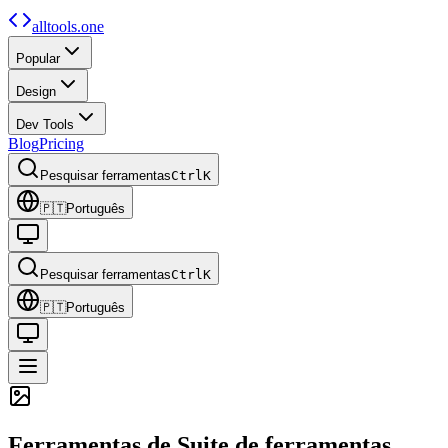
alltools.one
Popular
Design
Dev Tools
Blog
Pricing
Pesquisar ferramentas
Ctrl
K
🇵🇹
Português
Pesquisar ferramentas
Ctrl
K
🇵🇹
Português
Ferramentas de
Suite de ferramentas