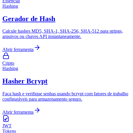
Essencial
Hashing
Gerador de Hash
Calcule hashes MD5, SHA-1, SHA-256, SHA-512 para strings,
arquivos ou chaves API instantaneamente.
Abrir ferramenta
Cripto
Hashing
Hasher Bcrypt
Faça hash e verifique senhas usando bcrypt com fatores de trabalho
configuráveis para armazenamento seguro.
Abrir ferramenta
JWT
Tokens