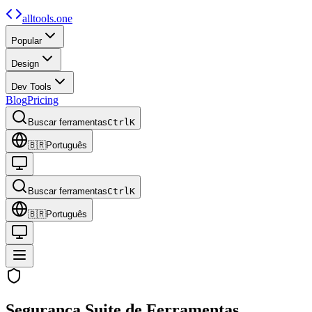
alltools.one
Popular
Design
Dev Tools
Blog
Pricing
Buscar ferramentas
Ctrl
K
🇧🇷
Português
Buscar ferramentas
Ctrl
K
🇧🇷
Português
Segurança
Suite de Ferramentas