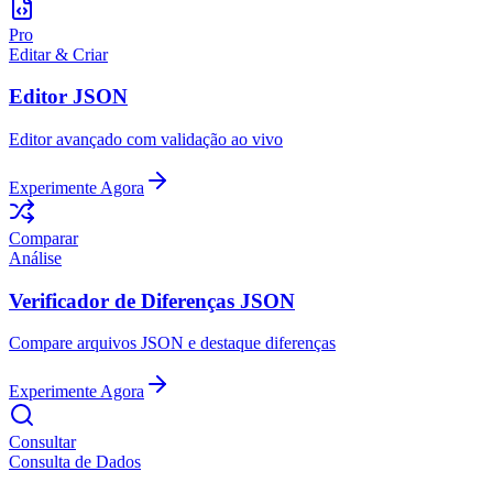
Pro
Editar & Criar
Editor JSON
Editor avançado com validação ao vivo
Experimente Agora
Comparar
Análise
Verificador de Diferenças JSON
Compare arquivos JSON e destaque diferenças
Experimente Agora
Consultar
Consulta de Dados