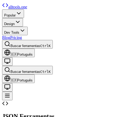
alltools.one
Popular
Design
Dev Tools
Blog
Pricing
Buscar ferramentas
Ctrl
K
🇧🇷
Português
Buscar ferramentas
Ctrl
K
🇧🇷
Português
JSON
Ferramentas