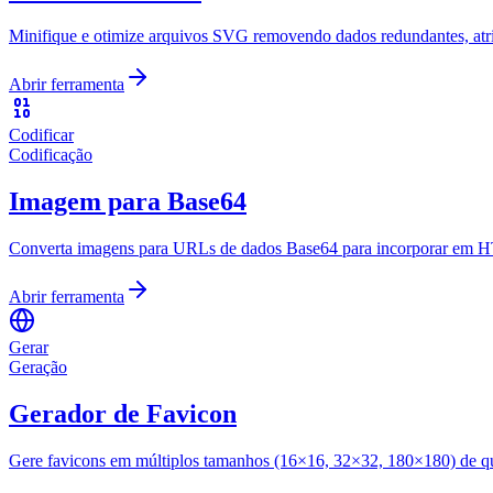
Minifique e otimize arquivos SVG removendo dados redundantes, atrib
Abrir ferramenta
Codificar
Codificação
Imagem para Base64
Converta imagens para URLs de dados Base64 para incorporar em
Abrir ferramenta
Gerar
Geração
Gerador de Favicon
Gere favicons em múltiplos tamanhos (16×16, 32×32, 180×180) de q