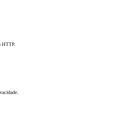
es HTTP.
ivacidade.