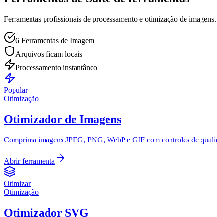
Ferramentas profissionais de processamento e otimização de imagens
6 Ferramentas de Imagem
Arquivos ficam locais
Processamento instantâneo
Popular
Otimização
Otimizador de Imagens
Comprima imagens JPEG, PNG, WebP e GIF com controles de qualidad
Abrir ferramenta
Otimizar
Otimização
Otimizador SVG