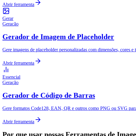
Abrir ferramenta
Gerar
Geração
Gerador de Imagem de Placeholder
Gere imagens de placeholder personalizadas com dimensões, cores e t
Abrir ferramenta
Essencial
Geração
Gerador de Código de Barras
Gere formatos Code128, EAN, QR e outros como PNG ou SVG para u
Abrir ferramenta
Por que usar nossas Ferramentas de Imag