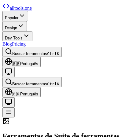
alltools.one
Popular
Design
Dev Tools
Blog
Pricing
Buscar ferramentas
Ctrl
K
🇧🇷
Português
Buscar ferramentas
Ctrl
K
🇧🇷
Português
Ferramentas de
Suite de ferramentas