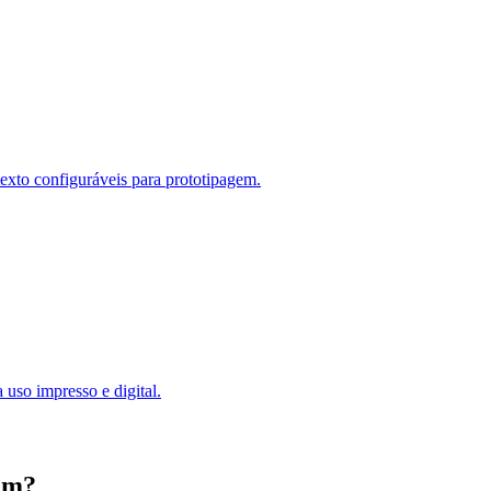
exto configuráveis para prototipagem.
so impresso e digital.
em?