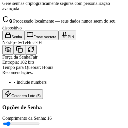
Gere senhas criptograficamente seguras com personalização
avançada
🔒
Processado localmente — seus dados nunca saem do seu
dispositivo
Senha
Frase secreta
PIN
N<sPp=!wTeHdc>IH
Força da Senha
Fair
Entropia
:
102
bits
Tempo para Quebrar
:
Hours
Recomendações
:
•
Include numbers
Gerar em Lote
(
5
)
Opções de Senha
Comprimento da Senha
:
16