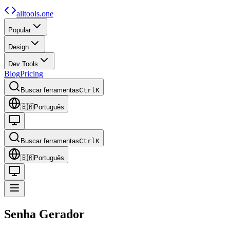
alltools.one
Popular
Design
Dev Tools
Blog
Pricing
Buscar ferramentas
Ctrl
K
🇧🇷
Português
Buscar ferramentas
Ctrl
K
🇧🇷
Português
Senha
Gerador