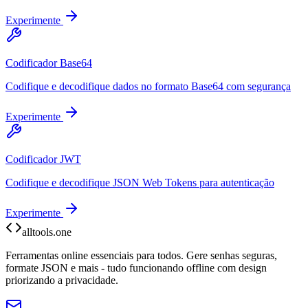
Experimente
Codificador Base64
Codifique e decodifique dados no formato Base64 com segurança
Experimente
Codificador JWT
Codifique e decodifique JSON Web Tokens para autenticação
Experimente
alltools.one
Ferramentas online essenciais para todos. Gere senhas seguras,
formate JSON e mais - tudo funcionando offline com design
priorizando a privacidade.