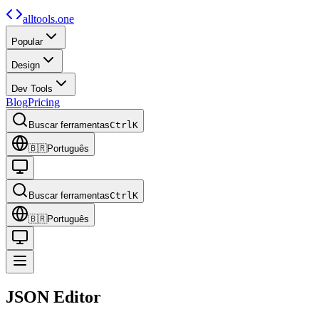
alltools.one
Popular
Design
Dev Tools
Blog
Pricing
Buscar ferramentas
Ctrl
K
🇧🇷
Português
Buscar ferramentas
Ctrl
K
🇧🇷
Português
JSON
Editor