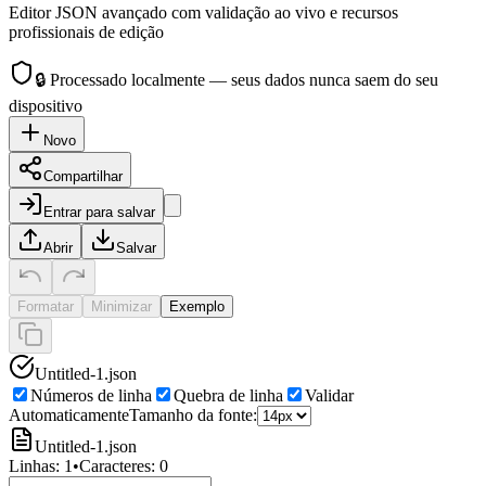
Editor JSON avançado com validação ao vivo e recursos
profissionais de edição
🔒
Processado localmente — seus dados nunca saem do seu
dispositivo
Novo
Compartilhar
Entrar para salvar
Abrir
Salvar
Formatar
Minimizar
Exemplo
Untitled-1.json
Números de linha
Quebra de linha
Validar
Automaticamente
Tamanho da fonte:
Untitled-1.json
Linhas:
1
•
Caracteres:
0