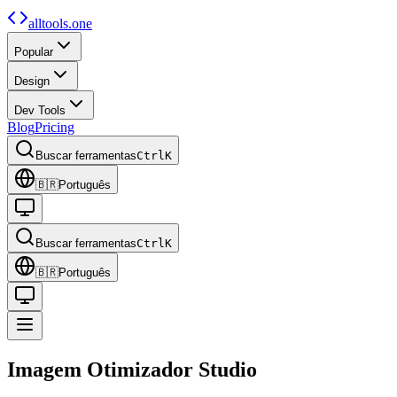
alltools.one
Popular
Design
Dev Tools
Blog
Pricing
Buscar ferramentas
Ctrl
K
🇧🇷
Português
Buscar ferramentas
Ctrl
K
🇧🇷
Português
Imagem
Otimizador
Studio