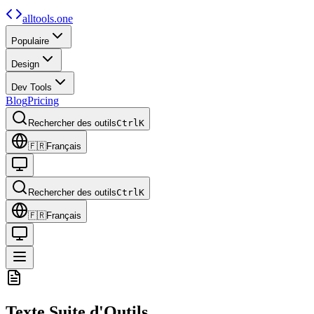
alltools.one
Populaire
Design
Dev Tools
Blog
Pricing
Rechercher des outils
Ctrl
K
🇫🇷
Français
Rechercher des outils
Ctrl
K
🇫🇷
Français
Texte
Suite d'Outils