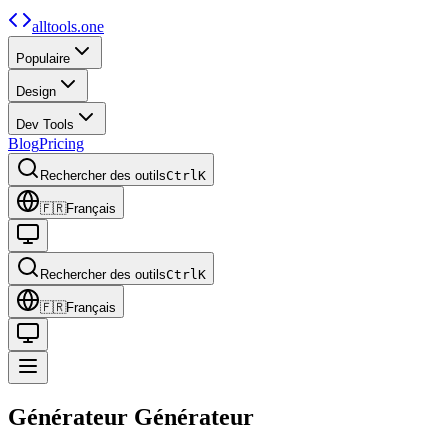
alltools.one
Populaire
Design
Dev Tools
Blog
Pricing
Rechercher des outils
Ctrl
K
🇫🇷
Français
Rechercher des outils
Ctrl
K
🇫🇷
Français
Générateur
Générateur