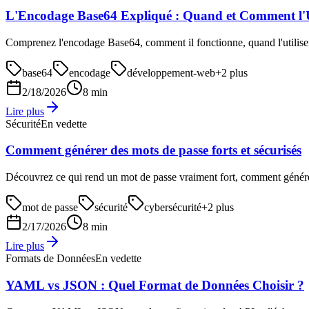
L'Encodage Base64 Expliqué : Quand et Comment l'U
Comprenez l'encodage Base64, comment il fonctionne, quand l'utiliser
base64
encodage
développement-web
+
2
plus
2/18/2026
8 min
Lire plus
Sécurité
En vedette
Comment générer des mots de passe forts et sécurisés
Découvrez ce qui rend un mot de passe vraiment fort, comment générer
mot de passe
sécurité
cybersécurité
+
2
plus
2/17/2026
8 min
Lire plus
Formats de Données
En vedette
YAML vs JSON : Quel Format de Données Choisir ?