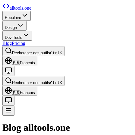
alltools.one
Populaire
Design
Dev Tools
Blog
Pricing
Rechercher des outils
Ctrl
K
🇫🇷
Français
Rechercher des outils
Ctrl
K
🇫🇷
Français
Blog alltools.one