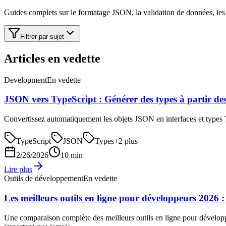
Guides complets sur le formatage JSON, la validation de données, les 
Filtrer par sujet
Articles en vedette
Development
En vedette
JSON vers TypeScript : Générer des types à partir de
Convertissez automatiquement les objets JSON en interfaces et types T
TypeScript
JSON
Types
+
2
plus
2/26/2026
10 min
Lire plus
Outils de développement
En vedette
Les meilleurs outils en ligne pour développeurs 2026 : 
Une comparaison complète des meilleurs outils en ligne pour développe