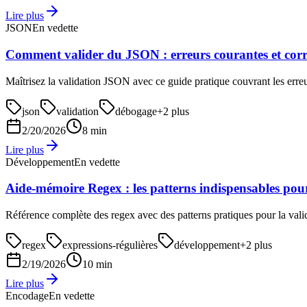
Lire plus
JSON
En vedette
Comment valider du JSON : erreurs courantes et corr
Maîtrisez la validation JSON avec ce guide pratique couvrant les erreu
json
validation
débogage
+
2
plus
2/20/2026
8 min
Lire plus
Développement
En vedette
Aide-mémoire Regex : les patterns indispensables pou
Référence complète des regex avec des patterns pratiques pour la vali
regex
expressions-régulières
développement
+
2
plus
2/19/2026
10 min
Lire plus
Encodage
En vedette