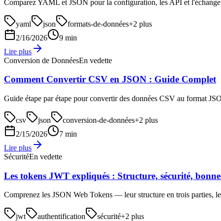
Comparez YAML et JSON pour la configuration, les API et l'échange 
yaml
json
formats-de-données
+
2
plus
2/16/2026
9 min
Lire plus
Conversion de Données
En vedette
Comment Convertir CSV en JSON : Guide Complet
Guide étape par étape pour convertir des données CSV au format JSON, 
csv
json
conversion-de-données
+
2
plus
2/15/2026
7 min
Lire plus
Sécurité
En vedette
Les tokens JWT expliqués : Structure, sécurité, bonne
Comprenez les JSON Web Tokens — leur structure en trois parties, les a
jwt
authentification
sécurité
+
2
plus