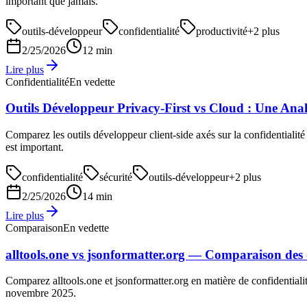
important que jamais.
outils-développeur
confidentialité
productivité
+
2
plus
2/25/2026
12 min
Lire plus
Confidentialité
En vedette
Outils Développeur Privacy-First vs Cloud : Une Anal
Comparez les outils développeur client-side axés sur la confidentialité 
est important.
confidentialité
sécurité
outils-développeur
+
2
plus
2/25/2026
14 min
Lire plus
Comparaison
En vedette
alltools.one vs jsonformatter.org — Comparaison des o
Comparez alltools.one et jsonformatter.org en matière de confidentialit
novembre 2025.