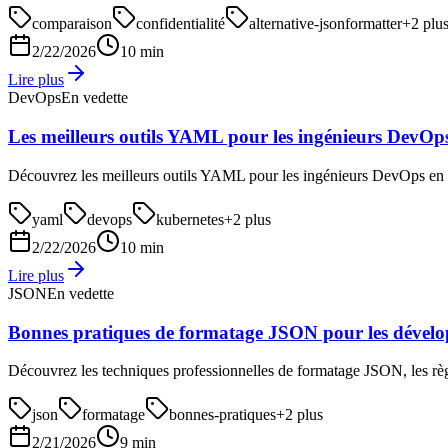
comparaison
confidentialité
alternative-jsonformatter
+
2
plu
2/22/2026
10 min
Lire plus
DevOps
En vedette
Les meilleurs outils YAML pour les ingénieurs DevOp
Découvrez les meilleurs outils YAML pour les ingénieurs DevOps en 
yaml
devops
kubernetes
+
2
plus
2/22/2026
10 min
Lire plus
JSON
En vedette
Bonnes pratiques de formatage JSON pour les dével
Découvrez les techniques professionnelles de formatage JSON, les règle
json
formatage
bonnes-pratiques
+
2
plus
2/21/2026
9 min