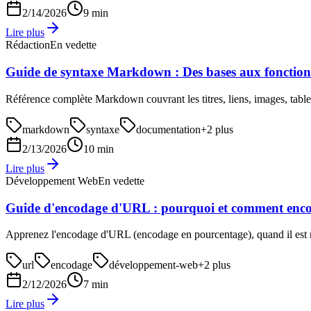
2/14/2026
9 min
Lire plus
Rédaction
En vedette
Guide de syntaxe Markdown : Des bases aux fonctionn
Référence complète Markdown couvrant les titres, liens, images, tabl
markdown
syntaxe
documentation
+
2
plus
2/13/2026
10 min
Lire plus
Développement Web
En vedette
Guide d'encodage d'URL : pourquoi et comment enc
Apprenez l'encodage d'URL (encodage en pourcentage), quand il est n
url
encodage
développement-web
+
2
plus
2/12/2026
7 min
Lire plus