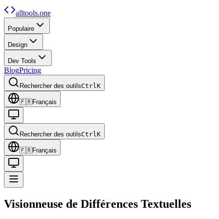
alltools.one
Populaire
Design
Dev Tools
Blog
Pricing
Rechercher des outils
Ctrl
K
🇫🇷
Français
Rechercher des outils
Ctrl
K
🇫🇷
Français
Visionneuse de
Différences Textuelles