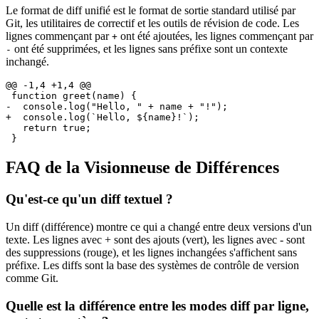
Le format de diff unifié est le format de sortie standard utilisé par
Git, les utilitaires de correctif et les outils de révision de code. Les
lignes commençant par
ont été ajoutées, les lignes commençant par
+
ont été supprimées, et les lignes sans préfixe sont un contexte
-
inchangé.
@@ -1,4 +1,4 @@

 function greet(name) {

-  console.log("Hello, " + name + "!");

+  console.log(`Hello, ${name}!`);

   return true;

 }
FAQ de la Visionneuse de Différences
Qu'est-ce qu'un diff textuel ?
Un diff (différence) montre ce qui a changé entre deux versions d'un
texte. Les lignes avec + sont des ajouts (vert), les lignes avec - sont
des suppressions (rouge), et les lignes inchangées s'affichent sans
préfixe. Les diffs sont la base des systèmes de contrôle de version
comme Git.
Quelle est la différence entre les modes diff par ligne,