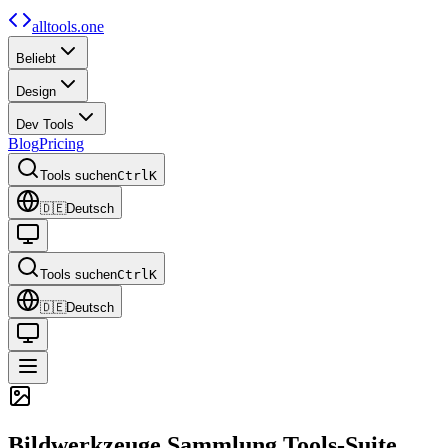
alltools.one
Beliebt
Design
Dev Tools
Blog
Pricing
Tools suchen
Ctrl
K
🇩🇪
Deutsch
Tools suchen
Ctrl
K
🇩🇪
Deutsch
Bildwerkzeuge Sammlung
Tools-Suite