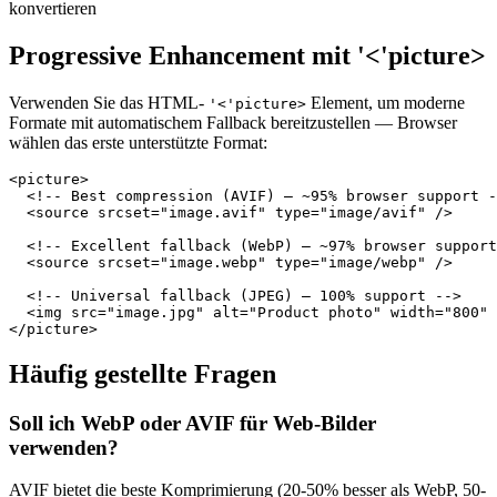
konvertieren
Progressive Enhancement mit '<'picture>
Verwenden Sie das HTML-
Element, um moderne
'<'picture>
Formate mit automatischem Fallback bereitzustellen — Browser
wählen das erste unterstützte Format:
<picture>

  <!-- Best compression (AVIF) — ~95% browser support -
  <source srcset="image.avif" type="image/avif" />

  <!-- Excellent fallback (WebP) — ~97% browser support
  <source srcset="image.webp" type="image/webp" />

  <!-- Universal fallback (JPEG) — 100% support -->

  <img src="image.jpg" alt="Product photo" width="800" 
</picture>
Häufig gestellte Fragen
Soll ich WebP oder AVIF für Web-Bilder
verwenden?
AVIF bietet die beste Komprimierung (20-50% besser als WebP, 50-