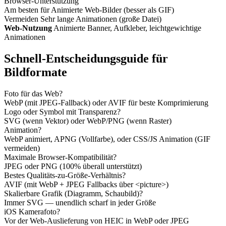
Browser-Unterstützung
Am besten für
Animierte Web-Bilder (besser als GIF)
Vermeiden
Sehr lange Animationen (große Datei)
Web-Nutzung
Animierte Banner, Aufkleber, leichtgewichtige
Animationen
Schnell-Entscheidungsguide für
Bildformate
Foto für das Web?
WebP (mit JPEG-Fallback) oder AVIF für beste Komprimierung
Logo oder Symbol mit Transparenz?
SVG (wenn Vektor) oder WebP/PNG (wenn Raster)
Animation?
WebP animiert, APNG (Vollfarbe), oder CSS/JS Animation (GIF
vermeiden)
Maximale Browser-Kompatibilität?
JPEG oder PNG (100% überall unterstützt)
Bestes Qualitäts-zu-Größe-Verhältnis?
AVIF (mit WebP + JPEG Fallbacks über <picture>)
Skalierbare Grafik (Diagramm, Schaubild)?
Immer SVG — unendlich scharf in jeder Größe
iOS Kamerafoto?
Vor der Web-Auslieferung von HEIC in WebP oder JPEG