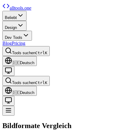
alltools.one
Beliebt
Design
Dev Tools
Blog
Pricing
Tools suchen
Ctrl
K
🇩🇪
Deutsch
Tools suchen
Ctrl
K
🇩🇪
Deutsch
Bildformate
Vergleich