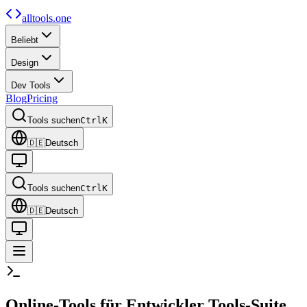
alltools.one
Beliebt
Design
Dev Tools
Blog
Pricing
Tools suchen
Ctrl
K
🇩🇪
Deutsch
Tools suchen
Ctrl
K
🇩🇪
Deutsch
Online-Tools für Entwickler
Tools-Suite