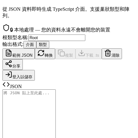
從 JSON 資料即時生成 TypeScript 介面。支援巢狀類型和陣
列。
🔒
本地處理 — 您的資料永遠不會離開您的裝置
根類型名稱
:
輸出格式
:
介面
類型
範例 JSON
轉換
複製
下載 .ts
清除
分享
登入以儲存
JSON