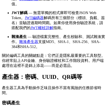
值。
JWT解碼
— 無需單獨的程式庫即可檢查JSON Web
Token。
JWT編碼器
解碼所有三個部分（標頭、負載、簽
名）並驗證過期時間戳。如果你使用身份驗證系統，請
搭配我們的
JWT權杖詳解
指南。
雜湊產生
— 驗證檔案完整性、產生校驗和、測試雜湊實
作。
雜湊產生器
支援MD5、SHA-1、SHA-256、SHA-
384和SHA-512。
關於編碼工具的關鍵點是：它們正是隱私最重要的工具類型。
你經常貼上API金鑰、身份驗證權杖和工作階段資料。用戶端
處理在這裡不是錦上添花——而是必需品。
產生器：密碼、UUID、QR碼等
產生器工具為手動操作乏味且操作不當有風險的任務節省時
間。
密碼產生