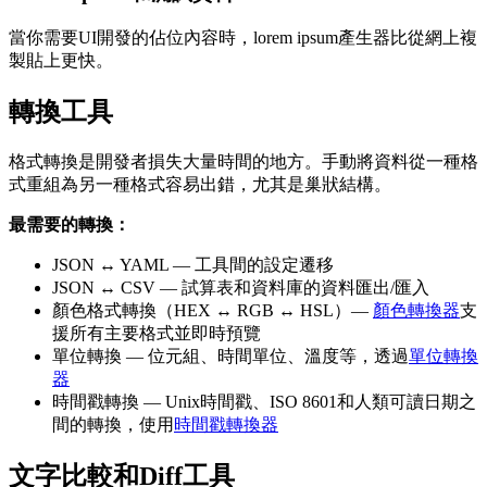
當你需要UI開發的佔位內容時，lorem ipsum產生器比從網上複
製貼上更快。
轉換工具
格式轉換是開發者損失大量時間的地方。手動將資料從一種格
式重組為另一種格式容易出錯，尤其是巢狀結構。
最需要的轉換：
JSON ↔ YAML — 工具間的設定遷移
JSON ↔ CSV — 試算表和資料庫的資料匯出/匯入
顏色格式轉換（HEX ↔ RGB ↔ HSL）—
顏色轉換器
支
援所有主要格式並即時預覽
單位轉換 — 位元組、時間單位、溫度等，透過
單位轉換
器
時間戳轉換 — Unix時間戳、ISO 8601和人類可讀日期之
間的轉換，使用
時間戳轉換器
文字比較和Diff工具