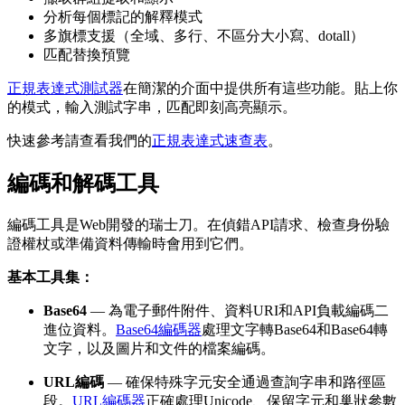
分析每個標記的解釋模式
多旗標支援（全域、多行、不區分大小寫、dotall）
匹配替換預覽
正規表達式測試器
在簡潔的介面中提供所有這些功能。貼上你
的模式，輸入測試字串，匹配即刻高亮顯示。
快速參考請查看我們的
正規表達式速查表
。
編碼和解碼工具
編碼工具是Web開發的瑞士刀。在偵錯API請求、檢查身份驗
證權杖或準備資料傳輸時會用到它們。
基本工具集：
Base64
— 為電子郵件附件、資料URI和API負載編碼二
進位資料。
Base64編碼器
處理文字轉Base64和Base64轉
文字，以及圖片和文件的檔案編碼。
URL編碼
— 確保特殊字元安全通過查詢字串和路徑區
段。
URL編碼器
正確處理Unicode、保留字元和巢狀參數