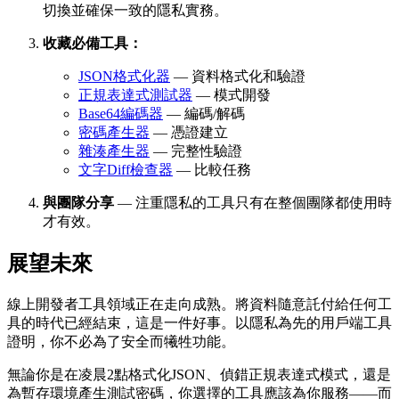
切換並確保一致的隱私實務。
收藏必備工具：
JSON格式化器
— 資料格式化和驗證
正規表達式測試器
— 模式開發
Base64編碼器
— 編碼/解碼
密碼產生器
— 憑證建立
雜湊產生器
— 完整性驗證
文字Diff檢查器
— 比較任務
與團隊分享
— 注重隱私的工具只有在整個團隊都使用時
才有效。
展望未來
線上開發者工具領域正在走向成熟。將資料隨意託付給任何工
具的時代已經結束，這是一件好事。以隱私為先的用戶端工具
證明，你不必為了安全而犧牲功能。
無論你是在凌晨2點格式化JSON、偵錯正規表達式模式，還是
為暫存環境產生測試密碼，你選擇的工具應該為你服務——而