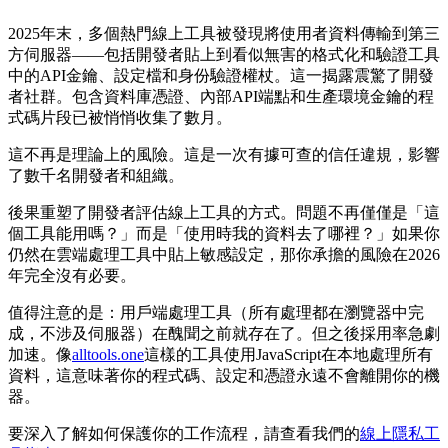
2025年末，多個熱門線上工具被發現將使用者資料傳輸到第三
方伺服器——包括開發者貼上到看似無害的格式化和驗證工具
中的API金鑰、設定檔和身份驗證權杖。這一揭露震驚了開發
者社群。包含資料庫憑證、內部API端點和生產環境金鑰的程
式碼片段已被悄悄收集了數月。
這不再是理論上的風險。這是一次有據可查的信任違規，影響
了數千名開發者和組織。
後果重塑了開發者評估線上工具的方式。問題不再僅僅是「這
個工具能用嗎？」而是「使用時我的資料去了哪裡？」如果你
仍然在雲端處理工具中貼上敏感設定，那你承擔的風險在2026
年完全沒有必要。
值得注意的是：用戶端處理工具（所有處理都在瀏覽器中完
成，不涉及伺服器）在醜聞之前就存在了。但之後採用率急劇
加速。像
alltools.one
這樣的工具使用JavaScript在本地處理所有
資料，這意味著你的程式碼、設定和憑證永遠不會離開你的機
器。
要深入了解如何保護你的工作流程，請查看我們的
線上隱私工