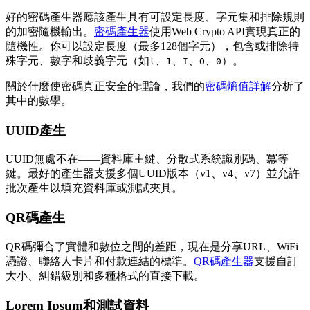
好的密碼產生器應該產生具有可設定長度、字元集和排除規則
的加密隨機輸出。
密碼產生器
使用Web Crypto API實現真正的
隨機性。你可以設定長度（最多128個字元），包含或排除特
殊字元、數字和歧義字元（如
、
、
、
、
）。
l
1
I
O
0
關於什麼使密碼真正安全的理論，我們的
密碼熵值詳解
分析了
其中的數學。
UUID產生
UUID無處不在——資料庫主鍵、分散式系統識別碼、冪等
鍵。最好的產生器支援多個UUID版本（v1、v4、v7）並允許
批次產生以填充資料庫或測試夾具。
QR碼產生
QR碼彌合了實體和數位之間的差距，現在是分享URL、WiFi
憑證、聯絡人卡片和付款連結的標準。
QR碼產生器
支援自訂
大小、糾錯級別和多種格式的直接下載。
Lorem Ipsum和測試資料