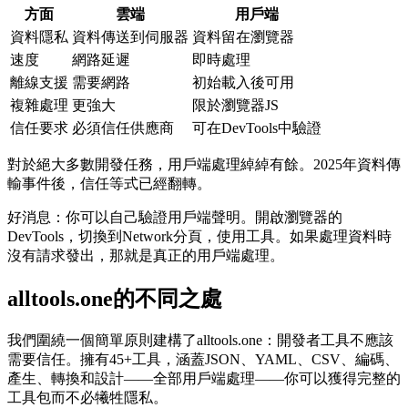
方面
雲端
用戶端
資料隱私
資料傳送到伺服器
資料留在瀏覽器
速度
網路延遲
即時處理
離線支援
需要網路
初始載入後可用
複雜處理
更強大
限於瀏覽器JS
信任要求
必須信任供應商
可在DevTools中驗證
對於絕大多數開發任務，用戶端處理綽綽有餘。2025年資料傳
輸事件後，信任等式已經翻轉。
好消息：你可以自己驗證用戶端聲明。開啟瀏覽器的
DevTools，切換到Network分頁，使用工具。如果處理資料時
沒有請求發出，那就是真正的用戶端處理。
alltools.one的不同之處
我們圍繞一個簡單原則建構了alltools.one：開發者工具不應該
需要信任。擁有45+工具，涵蓋JSON、YAML、CSV、編碼、
產生、轉換和設計——全部用戶端處理——你可以獲得完整的
工具包而不必犧牲隱私。