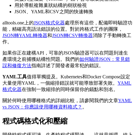
用於導航複雜巢狀結構的樹狀檢視
JSON、YAML和CSV之間的快速轉換
alltools.one上的
JSON格式化器
處理所有這些，配備即時驗證功
能，精確高亮語法錯誤的位置。對於跨格式工作的團隊，
JSON轉YAML轉換器
和
JSON轉CSV轉換器
消除了手動轉換工
作。
如果你正在建構API，可靠的JSON驗證器可以在問題到達生
產環境之前捕獲結構性問題。我們的
如何驗證JSON：常見錯
誤和修復方法
指南詳述了開發者最常犯的錯誤。
YAML工具
值得單獨提及。Kubernetes和Docker Compose設定
大量使用YAML，一個縮排錯誤就可能導致部署失敗。
YAML
格式化器
在強制一致縮排的同時保留你的錨點和別名。
關於何時使用哪種格式的詳細比較，請參閱我們的文章
YAML
vs JSON：你應該使用哪種資料格式？
。
程式碼格式化和壓縮
開發時程式碼可讀，生產時程式碼緊湊——這就是循環。線上