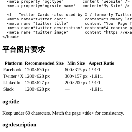
  <meta property="og:type"        content="website" />

  <meta property="og:site_name"   content="My Site" />

  <!-- Twitter Cards (also used by X / formerly Twitter
  <meta name="twitter:card"        content="summary_lar
  <meta name="twitter:title"       content="Your Page T
  <meta name="twitter:description" content="A concise p
  <meta name="twitter:image"       content="https://exa
</head>
平台图片要求
Platform
Recommended Size
Min Size
Aspect Ratio
Facebook
1200×630 px
600×315 px
1.91:1
Twitter / X
1200×628 px
300×157 px
~1.91:1
LinkedIn
1200×627 px
200×200 px
1.91:1
Slack
1200×628 px
—
~1.91:1
og:title
Keep under 60 characters. Match the page <title> for consistency.
og:description