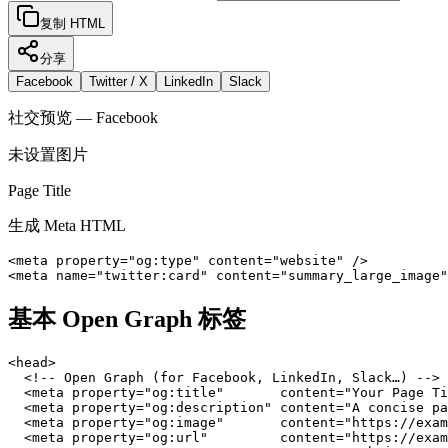
复制 HTML
分享
Facebook
Twitter / X
LinkedIn
Slack
社交预览
—
Facebook
未设置图片
Page Title
生成 Meta HTML
<meta property="og:type" content="website" />

<meta name="twitter:card" content="summary_large_image"
基本 Open Graph 标签
<head>

  <!-- Open Graph (for Facebook, LinkedIn, Slack…) -->

  <meta property="og:title"       content="Your Page Ti
  <meta property="og:description" content="A concise pa
  <meta property="og:image"       content="https://exam
  <meta property="og:url"         content="https://exam