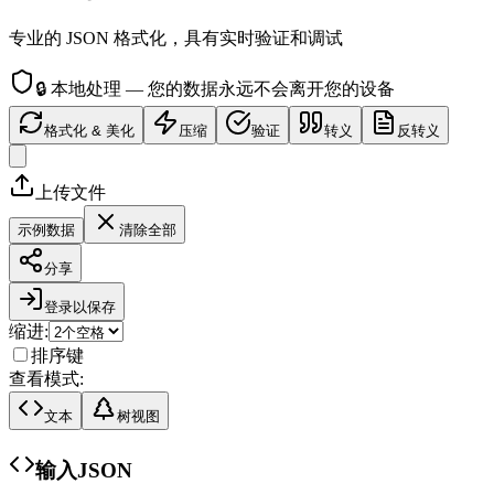
专业的 JSON 格式化，具有实时验证和调试
🔒
本地处理 — 您的数据永远不会离开您的设备
格式化 & 美化
压缩
验证
转义
反转义
上传文件
示例数据
清除全部
分享
登录以保存
缩进:
排序键
查看模式:
文本
树视图
输入JSON