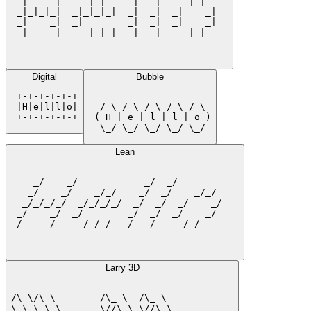
 _|    _|    _|_|    _|  _|    _|_|    

 _|_|_|_|  _|_|_|_|  _|  _|  _|    _|  

 _|    _|  _|        _|  _|  _|    _|  

 _|    _|    _|_|_|  _|  _|    _|_|    

Digital
Bubble
 +-+-+-+-+-+

   _   _   _   _   _  

 |H|e|l|l|o|

  / \ / \ / \ / \ / \ 

 +-+-+-+-+-+
 ( H | e | l | l | o )

  \_/ \_/ \_/ \_/ \_/ 
Lean
    _/    _/            _/  _/           

   _/    _/    _/_/    _/  _/    _/_/    

  _/_/_/_/  _/_/_/_/  _/  _/  _/    _/   

 _/    _/  _/        _/  _/  _/    _/    

_/    _/    _/_/_/  _/  _/    _/_/       

Larry 3D
 __  __          ___    ___             

/\ \/\ \        /\_ \  /\_ \            

\ \ \_\ \     __\//\ \ \//\ \     ___   
