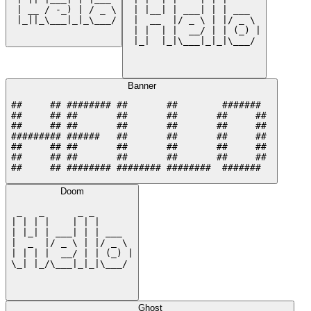
 | __ / -_) | / _ \

 | |__| | ___| | | ___  

 |_||_\___|_|_\___/

 |  __  |/ _ \ | |/ _ \ 

 | |  | |  __/ | | (_) |

 |_|  |_|\___|_|_|\___/ 

Banner
##     ## ######## ##       ##        #######  

##     ## ##       ##       ##       ##     ## 

##     ## ##       ##       ##       ##     ## 

######### ######   ##       ##       ##     ## 

##     ## ##       ##       ##       ##     ## 

##     ## ##       ##       ##       ##     ## 

##     ## ######## ######## ########  #######  
Doom
 _   _      _ _       

| | | |    | | |      

| |_| | ___| | | ___  

|  _  |/ _ \ | |/ _ \ 

| | | |  __/ | | (_) |

\_| |_/\___|_|_|\___/ 

Ghost