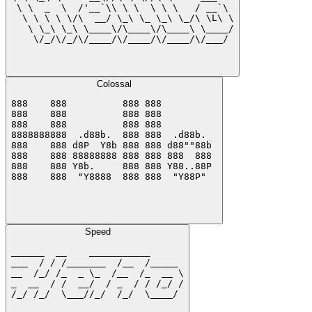
 \ \  _  \  /'__`\\ \ \  \ \ \   / __`\ 

  \ \ \ \ \/\  __/ \_\ \_ \_\ \_/\ \L\ \

   \ \_\ \_\ \____\/\____\/\____\ \____/

    \/_/\/_/\/____/\/____/\/____/\/___/ 

Colossal
888    888          888 888          

888    888          888 888          

888    888          888 888          

8888888888  .d88b.  888 888  .d88b.  

888    888 d8P  Y8b 888 888 d88""88b 

888    888 88888888 888 888 888  888 

888    888 Y8b.     888 888 Y88..88P 

888    888  "Y8888  888 888  "Y88P"  

Speed
______  __    ___________      

___  / / /_______  /__  /_____ 

__  /_/ /_  _ \_  /__  /_  __ \

_  __  / /  __/  / _  / / /_/ /

/_/ /_/  \___//_/  /_/  \____/ 
