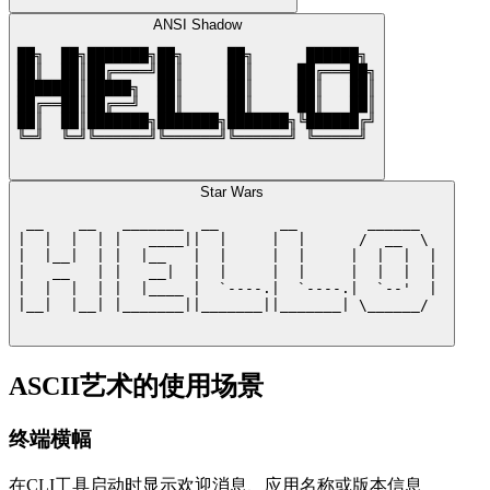
ANSI Shadow
██╗  ██╗███████╗██╗     ██╗      ██████╗ 

██║  ██║██╔════╝██║     ██║     ██╔═══██╗

███████║█████╗  ██║     ██║     ██║   ██║

██╔══██║██╔══╝  ██║     ██║     ██║   ██║

██║  ██║███████╗███████╗███████╗╚██████╔╝

╚═╝  ╚═╝╚══════╝╚══════╝╚══════╝ ╚═════╝ 

Star Wars
 __    __   _______  __       __        ______   

|  |  |  | |   ____||  |     |  |      /  __  \  

|  |__|  | |  |__   |  |     |  |     |  |  |  | 

|   __   | |   __|  |  |     |  |     |  |  |  | 

|  |  |  | |  |____ |  `----.|  `----.|  `--'  | 

|__|  |__| |_______||_______||_______| \______/  

ASCII艺术的使用场景
终端横幅
在CLI工具启动时显示欢迎消息、应用名称或版本信息