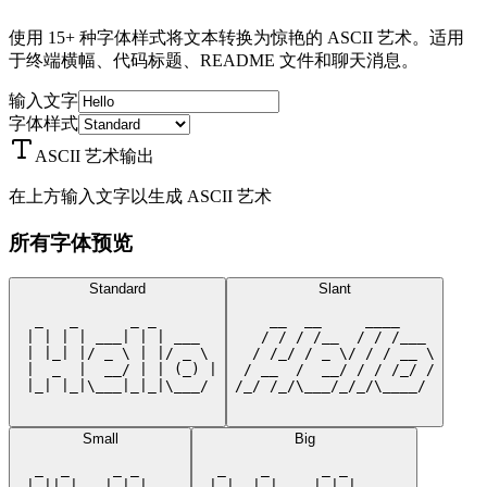
使用 15+ 种字体样式将文本转换为惊艳的 ASCII 艺术。适用
于终端横幅、代码标题、README 文件和聊天消息。
输入文字
字体样式
ASCII 艺术输出
在上方输入文字以生成 ASCII 艺术
所有字体预览
Standard
Slant
  _   _      _ _       

    __  __     ____    

 | | | | ___| | | ___  

   / / / /__  / / /___ 

 | |_| |/ _ \ | |/ _ \ 

  / /_/ / _ \/ / / __ \

 |  _  |  __/ | | (_) |

 / __  /  __/ / / /_/ /

 |_| |_|\___|_|_|\___/ 

/_/ /_/\___/_/_/\____/ 

Small
Big
  _  _     _ _     

  _    _      _ _       

 | || |___| | |___ 

 | |  | |    | | |      
