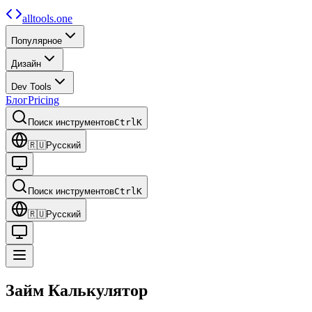
alltools.one
Популярное
Дизайн
Dev Tools
Блог
Pricing
Поиск инструментов
Ctrl
K
🇷🇺
Русский
Поиск инструментов
Ctrl
K
🇷🇺
Русский
Займ
Калькулятор