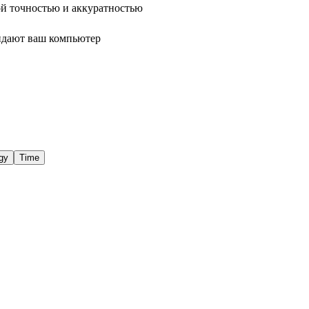
ой точностью и аккуратностью
идают ваш компьютер
gy
Time