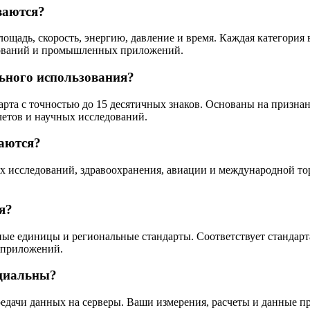
ваются?
площадь, скорость, энергию, давление и время. Каждая категори
дований и промышленных приложений.
ьного использования?
арта с точностью до 15 десятичных знаков. Основаны на призн
четов и научных исследований.
аются?
ых исследований, здравоохранения, авиации и международной т
я?
ные единицы и региональные стандарты. Соответствует стандар
 приложений.
нциальны?
ередачи данных на серверы. Ваши измерения, расчеты и данные