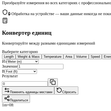
Преобразуйте измерения во всех категориях с профессиональн
🔒
Обработка на устройстве — ваши данные никогда не пок
Конвертер единиц
Конвертируйте между разными единицами измерений
Выберите категорию
Length
Weight & Mass
Temperature
Area
Volume
Speed
Ener
Из
Значение
В
Результат
Поменять единицы местами
Сбросить
Поделиться
1
m
=
0
ft