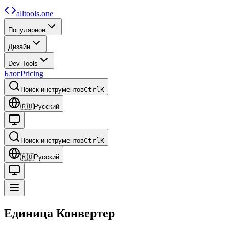
alltools.one
Популярное
Дизайн
Dev Tools
Блог
Pricing
Поиск инструментов
Ctrl
K
🇷🇺
Русский
Поиск инструментов
Ctrl
K
🇷🇺
Русский
Единица
Конвертер