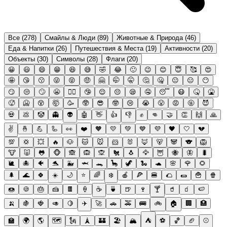
Все
(
278
)
Смайлы & Люди
(
89
)
Животные & Природа
(
46
)
Еда & Напитки
(
26
)
Путешествия & Места
(
19
)
Активности
(
20
)
Объекты
(
30
)
Символы
(
28
)
Флаги
(
20
)
😀
😃
😄
😁
😆
😅
🤣
😂
🙂
😉
😊
😇
🥰
😍
🤩
😘
😗
😜
😝
🤑
🤗
🤭
🤫
🤔
🤐
😐
😑
😶
😏
😒
🙄
😬
😮‍💨
🤥
😌
😔
😪
🤤
😴
😷
🤒
🤮
🥵
🥶
😵
🤯
🥳
🥸
😎
🤓
😢
😭
😤
😡
🤬
😈
💀
💩
🤡
👻
👽
🤖
👋
👍
👎
✊
👊
🤝
👏
🙌
🙏
✌️
🤞
💪
🦾
👀
❤️
🧡
💛
💚
💙
💜
🖤
🤍
💔
💯
💢
💥
🔥
🐶
🐱
🐭
🐹
🐰
🦊
🐻
🐼
🐨
🦁
🐮
🐷
🐸
🐵
🙈
🙉
🙊
🐔
🐧
🦅
🦉
🐝
🦋
🐛
🐌
🐙
🐠
🐬
🐳
🦈
🐊
🦕
🦖
🐍
🐢
🌸
🌹
🌻
🌲
🌊
🍀
☀️
🌙
⭐
🌈
❄️
🍎
🍕
🍔
🌮
🌯
🍟
🍿
🍩
🍪
🎂
🍰
🍫
🍦
☕
🍵
🍺
🍷
🍸
🥤
🧃
🍉
🍌
🍇
🍓
🥑
🍋
✈️
🚀
🚗
🚕
🚌
🚲
🏠
🏢
🏥
🏫
🌍
🌎
🗺️
🗽
🗼
🏰
🏖️
🏔️
⛺
⚽
🏀
🏈
⚾