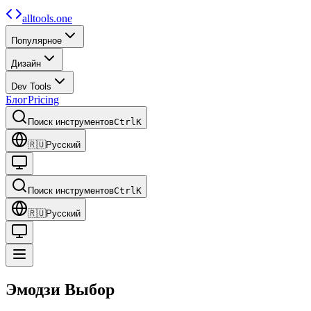
alltools.one
Популярное
Дизайн
Dev Tools
Блог
Pricing
Поиск инструментов
Ctrl
K
🇷🇺
Русский
Поиск инструментов
Ctrl
K
🇷🇺
Русский
Эмодзи
Выбор