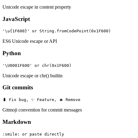
Unicode escape in content property
JavaScript
'\u{1F600}' or String.fromCodePoint(0x1F600)
ES6 Unicode escape or API
Python
'\U0001F600' or chr(0x1F600)
Unicode escape or chr() builtin
Git commits
🐛 Fix bug, ✨ Feature, 🔥 Remove
Gitmoji convention for commit messages
Markdown
:smile: or paste directly