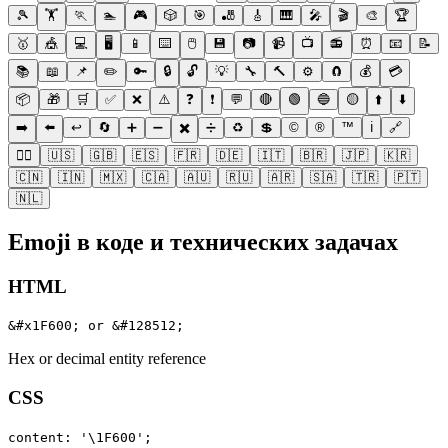
🎾
🏋️
🏃
🏊
🎮
🎲
🎯
🎳
🎸
🎹
🎤
🎬
🎨
🏆
🥇
🎪
💻
🖥️
📱
⌨️
🖱️
💾
📷
📹
📺
📻
⏰
📧
📝
📚
📖
📌
✏️
🔑
🔒
🔓
💡
🔧
🔨
⚙️
🧲
💰
💳
📦
🎁
🛒
✅
❌
⚠️
❓
❗
💬
🔴
🟢
🔵
🟡
⬆️
⬇️
➡️
⬅️
↩️
🔄
➕
➖
✖️
➗
♻️
💲
©️
®️
™️
ℹ️
🔗
🏳️‍🌈
🇺🇸
🇬🇧
🇪🇸
🇫🇷
🇩🇪
🇮🇹
🇧🇷
🇯🇵
🇰🇷
🇨🇳
🇮🇳
🇲🇽
🇨🇦
🇦🇺
🇷🇺
🇦🇷
🇸🇦
🇹🇷
🇵🇹
🇳🇱
Emoji в коде и технических задачах
HTML
&#x1F600; or &#128512;
Hex or decimal entity reference
CSS
content: '\1F600';