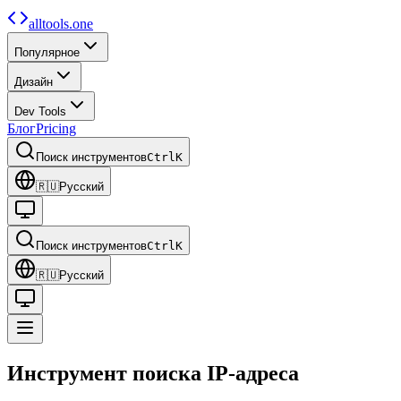
alltools.one
Популярное
Дизайн
Dev Tools
Блог
Pricing
Поиск инструментов
Ctrl
K
🇷🇺
Русский
Поиск инструментов
Ctrl
K
🇷🇺
Русский
Инструмент поиска IP-адреса