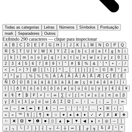
Todas as categorias
Letras
Números
Símbolos
Pontuação
mark
Separadores
Outros
Exibindo 290 caracteres — clique para inspecionar
A
B
C
D
E
F
G
H
I
J
K
L
M
N
O
P
Q
R
S
T
U
V
W
X
Y
Z
a
b
c
d
e
f
g
h
i
j
k
l
m
n
o
p
q
r
s
t
u
v
w
x
y
z
0
1
2
3
4
5
6
7
8
9
!
"
#
$
%
&
'
*
+
-
/
<
=
>
?
@
[
\
]
^
_
`
{
|
}
~
©
®
°
±
²
³
µ
·
½
¼
¾
À
Á
Â
Ã
Ä
Å
Æ
Ç
È
É
Ñ
Ö
Ü
ß
à
á
â
ã
ä
å
æ
ç
è
é
ê
ë
ì
í
î
ï
ð
ñ
ò
ó
ô
õ
ö
ø
ù
ú
û
ü
ý
ÿ
€
£
¥
¢
₠
₹
₿
₣
×
÷
∞
∑
√
∫
≈
≠
≤
≥
π
α
β
γ
δ
ε
λ
μ
σ
ω
Δ
Σ
Ω
←
↑
→
↓
↔
↕
⇐
⇒
⇔
➡
⬅
⬆
⬇
–
—
‘
’
“
”
…
•
※
‹
›
«
»
™
§
¦
¶
★
☆
♥
♠
♣
♦
✓
✔
✗
✘
✥
✨
❌
❎
❤
❶
■
□
▲
▶
▼
◀
●
○
◎
─
│
┌
┐
└
┘
├
┤
┬
┴
┼
═
║
╔
╗
╚
╝
¹
⁰