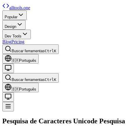
alltools.one
Popular
Design
Dev Tools
Blog
Pricing
Buscar ferramentas
Ctrl
K
🇧🇷
Português
Buscar ferramentas
Ctrl
K
🇧🇷
Português
Pesquisa de Caracteres Unicode
Pesquisa