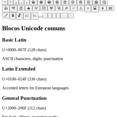
⁴
⁵
₀
₁
₂
😀
😁
😂
😄
😍
😔
😡
😥
😱
🤔
👍
👎
👏
🔥
💡
💥
💯
🚀
🎉
✅
⚠
⭐
💻
📱
📧
🔗
🔒
🔓
📈
📉
Blocos Unicode comuns
Basic Latin
U+0000–007F
(
128 chars
)
ASCII characters, digits, punctuation
Latin Extended
U+0100–024F
(
336 chars
)
Accented letters for European languages
General Punctuation
U+2000–206F
(
112 chars
)
Em dash, ellipsis, quotation marks