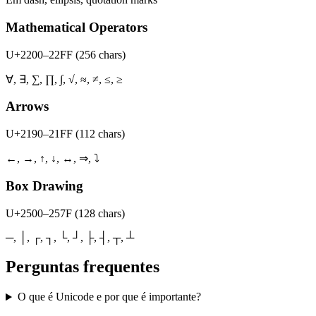
Mathematical Operators
U+2200–22FF
(
256 chars
)
∀, ∃, ∑, ∏, ∫, √, ≈, ≠, ≤, ≥
Arrows
U+2190–21FF
(
112 chars
)
←, →, ↑, ↓, ↔, ⇒, ⤵
Box Drawing
U+2500–257F
(
128 chars
)
─, │, ┌, ┐, └, ┘, ├, ┤, ┬, ┴
Perguntas frequentes
O que é Unicode e por que é importante?