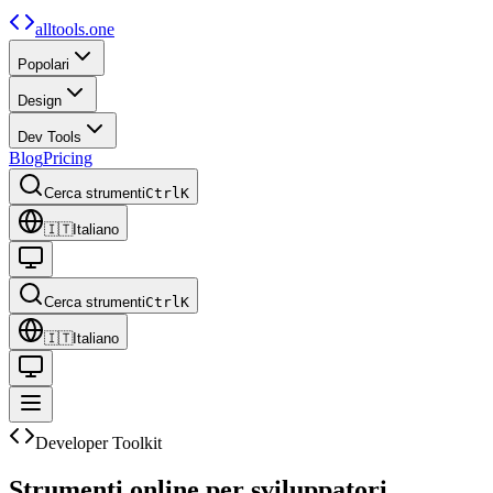
alltools.one
Popolari
Design
Dev Tools
Blog
Pricing
Cerca strumenti
Ctrl
K
🇮🇹
Italiano
Cerca strumenti
Ctrl
K
🇮🇹
Italiano
Developer Toolkit
Strumenti online per sviluppatori