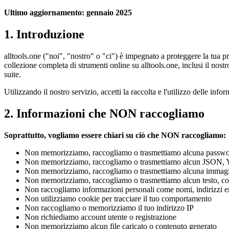
Ultimo aggiornamento: gennaio 2025
1. Introduzione
alltools.one ("noi", "nostro" o "ci") è impegnato a proteggere la tua 
collezione completa di strumenti online su alltools.one, inclusi il nos
suite.
Utilizzando il nostro servizio, accetti la raccolta e l'utilizzo delle inf
2. Informazioni che NON raccogliamo
Soprattutto, vogliamo essere chiari su ciò che NON raccogliamo:
Non memorizziamo, raccogliamo o trasmettiamo alcuna passwor
Non memorizziamo, raccogliamo o trasmettiamo alcun JSON, YAM
Non memorizziamo, raccogliamo o trasmettiamo alcuna immagine
Non memorizziamo, raccogliamo o trasmettiamo alcun testo, cod
Non raccogliamo informazioni personali come nomi, indirizzi e
Non utilizziamo cookie per tracciare il tuo comportamento
Non raccogliamo o memorizziamo il tuo indirizzo IP
Non richiediamo account utente o registrazione
Non memorizziamo alcun file caricato o contenuto generato