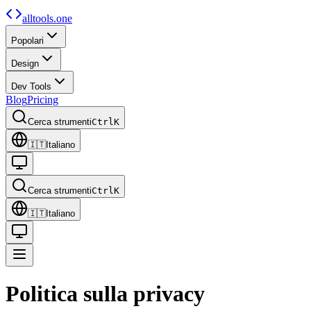
alltools.one
Popolari
Design
Dev Tools
Blog
Pricing
Cerca strumenti
Ctrl
K
🇮🇹
Italiano
Cerca strumenti
Ctrl
K
🇮🇹
Italiano
Politica sulla privacy