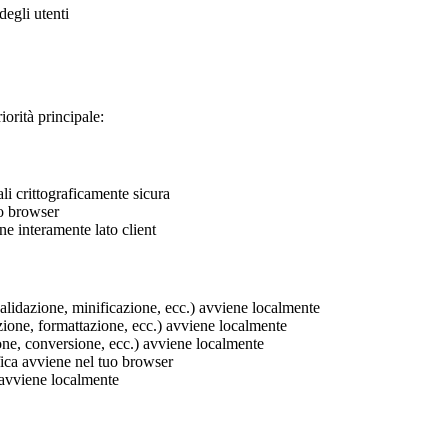
degli utenti
iorità principale:
li crittograficamente sicura
uo browser
e interamente lato client
alidazione, minificazione, ecc.) avviene localmente
zione, formattazione, ecc.) avviene localmente
one, conversione, ecc.) avviene localmente
fica avviene nel tuo browser
avviene localmente