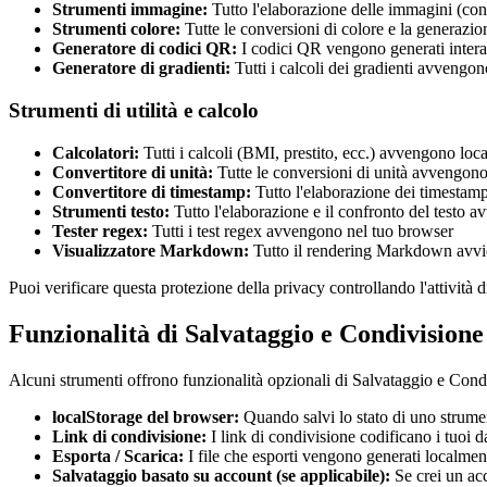
Strumenti immagine:
Tutto l'elaborazione delle immagini (co
Strumenti colore:
Tutte le conversioni di colore e la generazi
Generatore di codici QR:
I codici QR vengono generati inter
Generatore di gradienti:
Tutti i calcoli dei gradienti avvengo
Strumenti di utilità e calcolo
Calcolatori:
Tutti i calcoli (BMI, prestito, ecc.) avvengono loc
Convertitore di unità:
Tutte le conversioni di unità avvengon
Convertitore di timestamp:
Tutto l'elaborazione dei timestam
Strumenti testo:
Tutto l'elaborazione e il confronto del testo
Tester regex:
Tutti i test regex avvengono nel tuo browser
Visualizzatore Markdown:
Tutto il rendering Markdown avvi
Puoi verificare questa protezione della privacy controllando l'attività 
Funzionalità di Salvataggio e Condivisione
Alcuni strumenti offrono funzionalità opzionali di Salvataggio e Condi
localStorage del browser:
Quando salvi lo stato di uno strume
Link di condivisione:
I link di condivisione codificano i tuoi
Esporta / Scarica:
I file che esporti vengono generati localmen
Salvataggio basato su account (se applicabile):
Se crei un acc