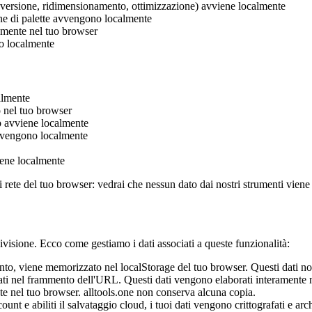
nversione, ridimensionamento, ottimizzazione) avviene localmente
one di palette avvengono localmente
amente nel tuo browser
no localmente
almente
o nel tuo browser
p avviene localmente
 avvengono localmente
ene localmente
di rete del tuo browser: vedrai che nessun dato dai nostri strumenti viene 
visione. Ecco come gestiamo i dati associati a queste funzionalità:
nto, viene memorizzato nel localStorage del tuo browser. Questi dati non
 dati nel frammento dell'URL. Questi dati vengono elaborati interamente 
te nel tuo browser. alltools.one non conserva alcuna copia.
ount e abiliti il salvataggio cloud, i tuoi dati vengono crittografati e ar