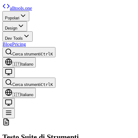
alltools.one
Popolari
Design
Dev Tools
Blog
Pricing
Cerca strumenti
Ctrl
K
🇮🇹
Italiano
Cerca strumenti
Ctrl
K
🇮🇹
Italiano
Testo
Suite di Strumenti