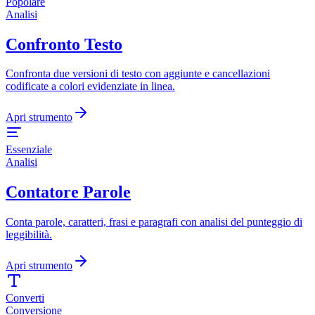
Popolare
Analisi
Confronto Testo
Confronta due versioni di testo con aggiunte e cancellazioni
codificate a colori evidenziate in linea.
Apri strumento
Essenziale
Analisi
Contatore Parole
Conta parole, caratteri, frasi e paragrafi con analisi del punteggio di
leggibilità.
Apri strumento
Converti
Conversione