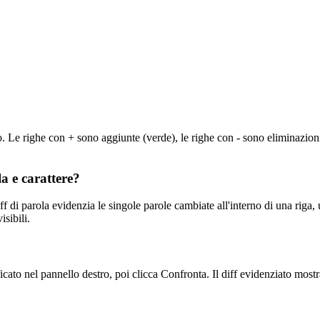
o. Le righe con + sono aggiunte (verde), le righe con - sono eliminazioni 
la e carattere?
diff di parola evidenzia le singole parole cambiate all'interno di una riga,
isibili.
ificato nel pannello destro, poi clicca Confronta. Il diff evidenziato mo