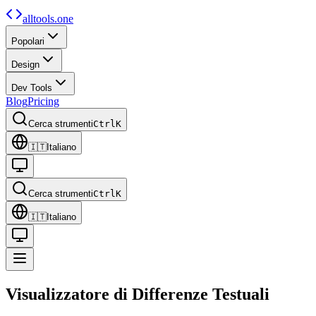
alltools.one
Popolari
Design
Dev Tools
Blog
Pricing
Cerca strumenti
Ctrl
K
🇮🇹
Italiano
Cerca strumenti
Ctrl
K
🇮🇹
Italiano
Visualizzatore di
Differenze Testuali