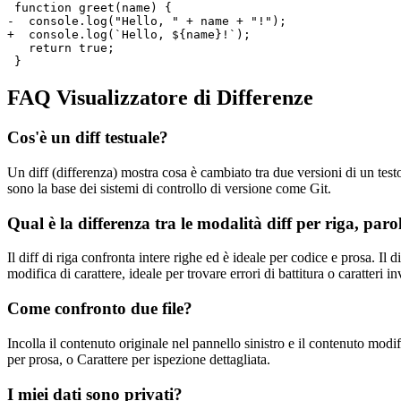
 function greet(name) {

-  console.log("Hello, " + name + "!");

+  console.log(`Hello, ${name}!`);

   return true;

 }
FAQ Visualizzatore di Differenze
Cos'è un diff testuale?
Un diff (differenza) mostra cosa è cambiato tra due versioni di un test
sono la base dei sistemi di controllo di versione come Git.
Qual è la differenza tra le modalità diff per riga, paro
Il diff di riga confronta intere righe ed è ideale per codice e prosa. Il 
modifica di carattere, ideale per trovare errori di battitura o caratteri inv
Come confronto due file?
Incolla il contenuto originale nel pannello sinistro e il contenuto mod
per prosa, o Carattere per ispezione dettagliata.
I miei dati sono privati?