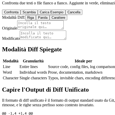
Confronta due testi o file fianco a fianco. Aggiunte in verde, eliminaz
Confronta
Scambia
Carica Esempio
Cancella
Modalità Diff
:
Riga
Parola
Carattere
Originale
Modificato
Modalità Diff Spiegate
Modalità
Granularità
Ideale per
Line
Entire lines
Source code, config files, log comparison
Word
Individual words
Prose, documentation, markdown
Character
Single characters
Typos, invisible chars, encoding differen
Capire l'Output di Diff Unificato
Il formato di diff unificato è il formato di output standard usato da
Git,
rimosse, e le righe senza prefisso sono contesto invariato.
@@ -1,4 +1,4 @@
