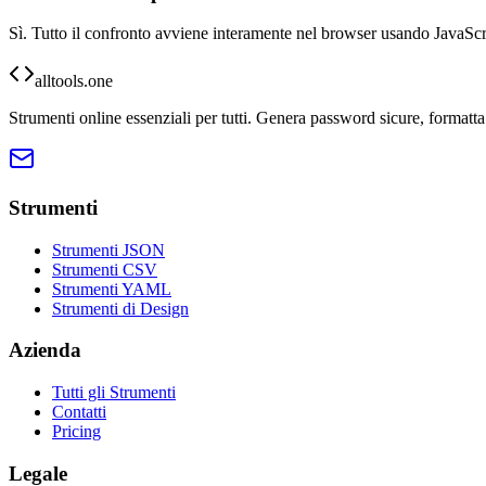
Sì. Tutto il confronto avviene interamente nel browser usando JavaScri
alltools.one
Strumenti online essenziali per tutti. Genera password sicure, formatta
Strumenti
Strumenti JSON
Strumenti CSV
Strumenti YAML
Strumenti di Design
Azienda
Tutti gli Strumenti
Contatti
Pricing
Legale