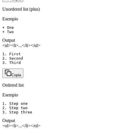
Unordered list (plus)
Esempio
+ One

+ Two
Output
<ul><li>...</li></ul>
1. First

2. Second

3. Third
Copia
Ordered list
Esempio
1. Step one

2. Step two

3. Step three
Output
<ol><li>...</li></ol>