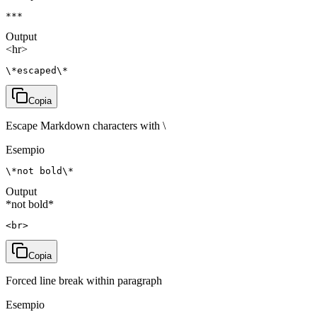
***
Output
<hr>
\*escaped\*
Copia
Escape Markdown characters with \
Esempio
\*not bold\*
Output
*not bold*
<br>
Copia
Forced line break within paragraph
Esempio