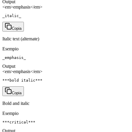
Output
<em>emphasis</em>
_italic_
Copia
Italic text (alternate)
Esempio
_emphasis_
Output
<em>emphasis</em>
***bold italic***
Copia
Bold and italic
Esempio
***critical***
Output