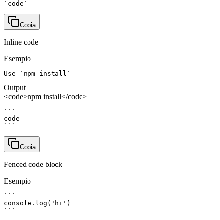
`code`
Copia
Inline code
Esempio
Use `npm install`
Output
<code>npm install</code>
```

code

```
Copia
Fenced code block
Esempio
```

console.log('hi')

```