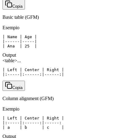
Copia
Basic table (GFM)
Esempio
| Name | Age |

|------|-----|

| Ana  | 25  |
Output
<table>...
| Left | Center | Right |

|:-----|:------:|------:|
Copia
Column alignment (GFM)
Esempio
| Left | Center | Right |

|:-----|:------:|------:

| a    | b      | c     |
Output