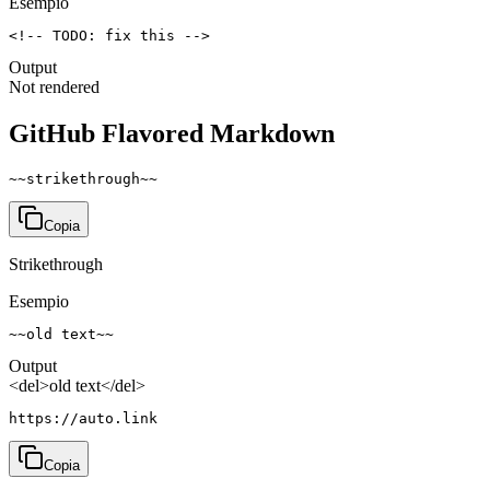
Esempio
<!-- TODO: fix this -->
Output
Not rendered
GitHub Flavored Markdown
~~strikethrough~~
Copia
Strikethrough
Esempio
~~old text~~
Output
<del>old text</del>
https://auto.link
Copia