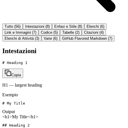
Tutto
(
56
)
Intestazioni
(
8
)
Enfasi e Stile
(
8
)
Elenchi
(
6
)
Link e Immagini
(
7
)
Codice
(
5
)
Tabelle
(
2
)
Citazioni
(
4
)
Elenchi di Attività
(
3
)
Varie
(
6
)
GitHub Flavored Markdown
(
7
)
Intestazioni
# Heading 1
Copia
H1 — largest heading
Esempio
# My Title
Output
<h1>My Title</h1>
## Heading 2