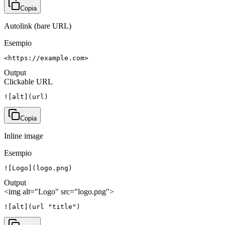
Copia
Autolink (bare URL)
Esempio
<https://example.com>
Output
Clickable URL
![alt](url)
Copia
Inline image
Esempio
![Logo](logo.png)
Output
<img alt="Logo" src="logo.png">
![alt](url "title")