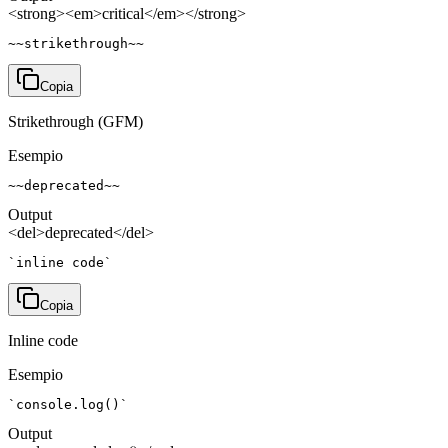
<strong><em>critical</em></strong>
~~strikethrough~~
Copia
Strikethrough (GFM)
Esempio
~~deprecated~~
Output
<del>deprecated</del>
`inline code`
Copia
Inline code
Esempio
`console.log()`
Output