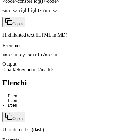
<code>console.log()</code>
<mark>highlight</mark>
Copia
Highlighted text (HTML in MD)
Esempio
<mark>key point</mark>
Output
<mark>key point</mark>
Elenchi
- Item

- Item

- Item
Copia
Unordered list (dash)