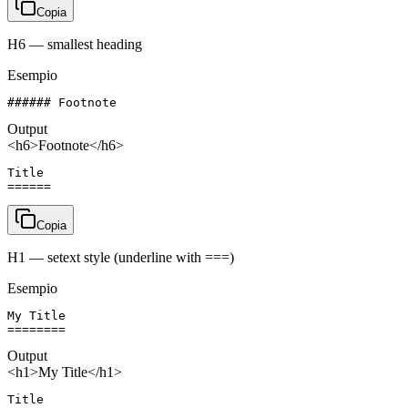
Copia
H6 — smallest heading
Esempio
###### Footnote
Output
<h6>Footnote</h6>
Title

======
Copia
H1 — setext style (underline with ===)
Esempio
My Title

========
Output
<h1>My Title</h1>
Title
