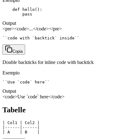
Esempio
    def hello():

        pass
Output
<pre><code>...</code></pre>
``code with `backtick` inside``
Copia
Double backticks for inline code with backtick
Esempio
``Use `code` here``
Output
<code>Use `code` here</code>
Tabelle
| Col1 | Col2 |

|------|------|

| A    | B    |