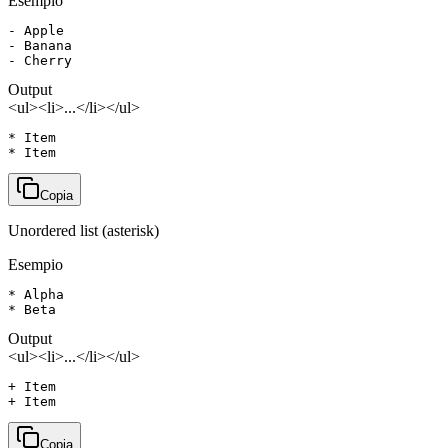
Esempio
- Apple

- Banana

- Cherry
Output
<ul><li>...</li></ul>
* Item

* Item
Copia
Unordered list (asterisk)
Esempio
* Alpha

* Beta
Output
<ul><li>...</li></ul>
+ Item

+ Item
Copia