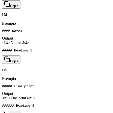
Copia
H4
Esempio
#### Notes
Output
<h4>Notes</h4>
##### Heading 5
Copia
H5
Esempio
##### Fine print
Output
<h5>Fine print</h5>
###### Heading 6