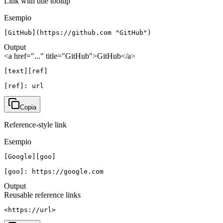
Link with title tooltip
Esempio
[GitHub](https://github.com "GitHub")
Output
<a href="..." title="GitHub">GitHub</a>
[text][ref]

[ref]: url
Copia
Reference-style link
Esempio
[Google][goo]

[goo]: https://google.com
Output
Reusable reference links
<https://url>