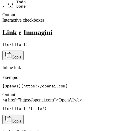
- [ ] Todo

- [x] Done
Output
Interactive checkboxes
Link e Immagini
[text](url)
Copia
Inline link
Esempio
[OpenAI](https://openai.com)
Output
<a href="https://openai.com">OpenAI</a>
[text](url "title")
Copia