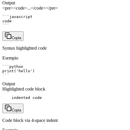
Output
<pre><code>...</code></pre>
```javascript

code

```
Copia
Syntax highlighted code
Esempio
```python

print('hello')

```
Output
Highlighted code block
    indented code
Copia
Code block via 4-space indent