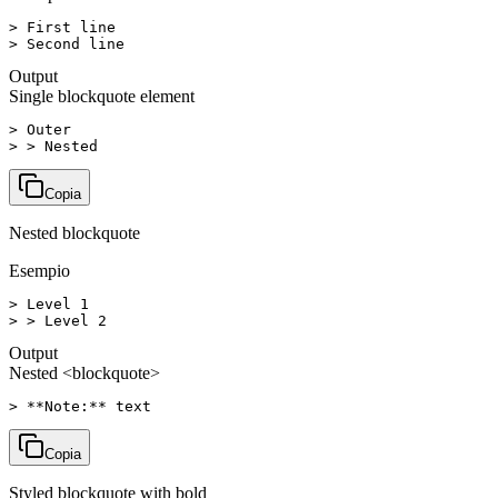
> First line

> Second line
Output
Single blockquote element
> Outer

> > Nested
Copia
Nested blockquote
Esempio
> Level 1

> > Level 2
Output
Nested <blockquote>
> **Note:** text
Copia
Styled blockquote with bold