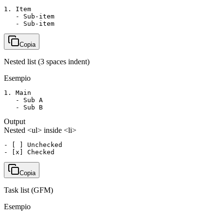
1. Item

   - Sub-item

   - Sub-item
Copia
Nested list (3 spaces indent)
Esempio
1. Main

   - Sub A

   - Sub B
Output
Nested <ul> inside <li>
- [ ] Unchecked

- [x] Checked
Copia
Task list (GFM)
Esempio