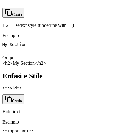
------
Copia
H2 — setext style (underline with ---)
Esempio
My Section

----------
Output
<h2>My Section</h2>
Enfasi e Stile
**bold**
Copia
Bold text
Esempio
**important**