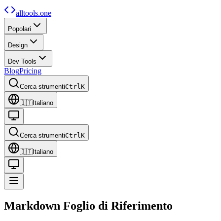
alltools.one
Popolari
Design
Dev Tools
Blog
Pricing
Cerca strumenti
Ctrl
K
🇮🇹
Italiano
Cerca strumenti
Ctrl
K
🇮🇹
Italiano
Markdown
Foglio di Riferimento