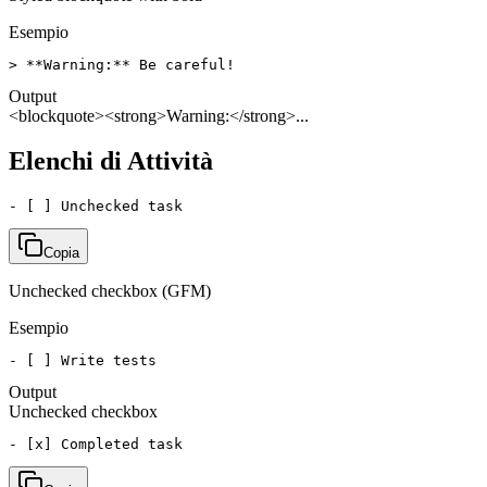
Esempio
> **Warning:** Be careful!
Output
<blockquote><strong>Warning:</strong>...
Elenchi di Attività
- [ ] Unchecked task
Copia
Unchecked checkbox (GFM)
Esempio
- [ ] Write tests
Output
Unchecked checkbox
- [x] Completed task