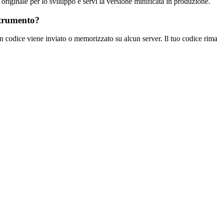
originale per lo sviluppo e servi la versione minificata in produzione.
strumento?
 codice viene inviato o memorizzato su alcun server. Il tuo codice riman