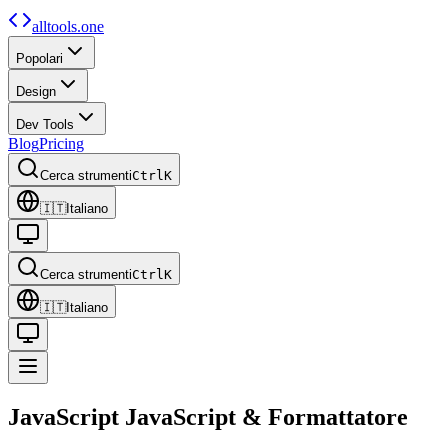
alltools.one
Popolari
Design
Dev Tools
Blog
Pricing
Cerca strumenti
Ctrl
K
🇮🇹
Italiano
Cerca strumenti
Ctrl
K
🇮🇹
Italiano
JavaScript
JavaScript
&
Formattatore