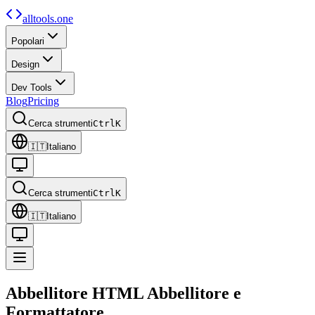
alltools.one
Popolari
Design
Dev Tools
Blog
Pricing
Cerca strumenti
Ctrl
K
🇮🇹
Italiano
Cerca strumenti
Ctrl
K
🇮🇹
Italiano
Abbellitore HTML
Abbellitore e
Formattatore