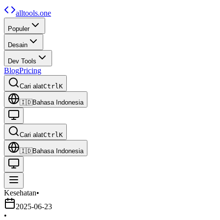
alltools.one
Populer
Desain
Dev Tools
Blog
Pricing
Cari alat
Ctrl
K
🇮🇩
Bahasa Indonesia
Cari alat
Ctrl
K
🇮🇩
Bahasa Indonesia
Kesehatan
•
2025-06-23
•