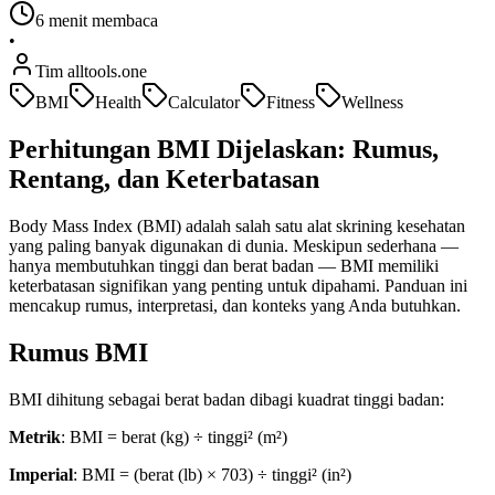
6 menit membaca
•
Tim alltools.one
BMI
Health
Calculator
Fitness
Wellness
Perhitungan BMI Dijelaskan: Rumus,
Rentang, dan Keterbatasan
Body Mass Index (BMI) adalah salah satu alat skrining kesehatan
yang paling banyak digunakan di dunia. Meskipun sederhana —
hanya membutuhkan tinggi dan berat badan — BMI memiliki
keterbatasan signifikan yang penting untuk dipahami. Panduan ini
mencakup rumus, interpretasi, dan konteks yang Anda butuhkan.
Rumus BMI
BMI dihitung sebagai berat badan dibagi kuadrat tinggi badan:
Metrik
: BMI = berat (kg) ÷ tinggi² (m²)
Imperial
: BMI = (berat (lb) × 703) ÷ tinggi² (in²)