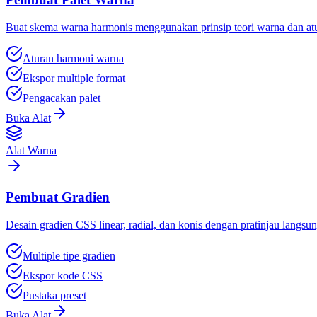
Buat skema warna harmonis menggunakan prinsip teori warna dan at
Aturan harmoni warna
Ekspor multiple format
Pengacakan palet
Buka Alat
Alat Warna
Pembuat Gradien
Desain gradien CSS linear, radial, dan konis dengan pratinjau langsu
Multiple tipe gradien
Ekspor kode CSS
Pustaka preset
Buka Alat