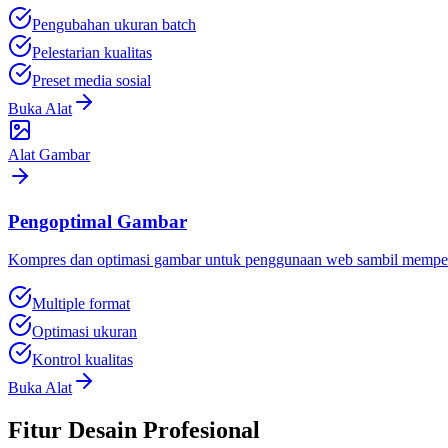
Pengubahan ukuran batch
Pelestarian kualitas
Preset media sosial
Buka Alat
Alat Gambar
Pengoptimal Gambar
Kompres dan optimasi gambar untuk penggunaan web sambil mempert
Multiple format
Optimasi ukuran
Kontrol kualitas
Buka Alat
Fitur Desain Profesional