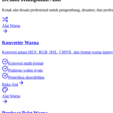
Kotak alat desain profesional untuk pengembang, desainer, dan profesi
Alat Warna
Konverter Warna
Konversi antara HEX, RGB, HSL, CMYK, dan format warna lainnya 
Konversi multi-format
Pratinjau waktu nyata
Pemeriksa aksesibilitas
Buka Alat
Alat Warna
Pembuat Palet Warna