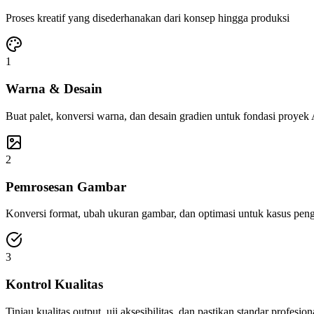
Proses kreatif yang disederhanakan dari konsep hingga produksi
1
Warna & Desain
Buat palet, konversi warna, dan desain gradien untuk fondasi proyek
2
Pemrosesan Gambar
Konversi format, ubah ukuran gambar, dan optimasi untuk kasus pen
3
Kontrol Kualitas
Tinjau kualitas output, uji aksesibilitas, dan pastikan standar profesion