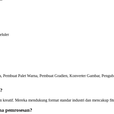
eluler
na, Pembuat Palet Warna, Pembuat Gradien, Konverter Gambar, Pengu
l?
im kreatif. Mereka mendukung format standar industri dan mencakup fitu
ma pemrosesan?