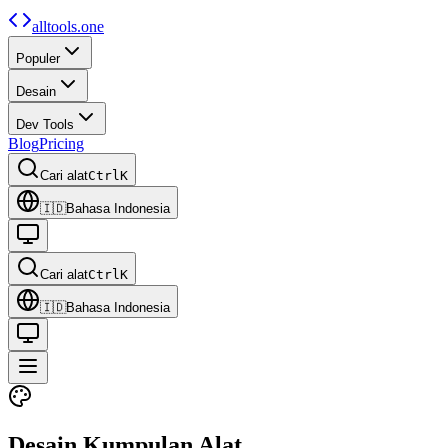
alltools.one
Populer
Desain
Dev Tools
Blog
Pricing
Cari alat
Ctrl
K
🇮🇩
Bahasa Indonesia
Cari alat
Ctrl
K
🇮🇩
Bahasa Indonesia
Desain
Kumpulan Alat