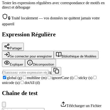
Tester les expressions régulières avec correspondance de motifs en
direct et débogage
🔒
Traité localement — vos données ne quittent jamais votre
appareil
Expression Régulière
Partager
Se connecter pour enregistrer
Bibliothèque de Modèles
Expliquer
Décomposition
/
/
g
global
(
g
)
multiline
(
m
)
ignoreCase
(
i
)
sticky
(
s
)
unicode
(
u
)
dotAll
(
d
)
Chaîne de test
Télécharger un Fichier