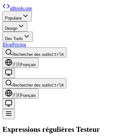
alltools.one
Populaire
Design
Dev Tools
Blog
Pricing
Rechercher des outils
Ctrl
K
🇫🇷
Français
Rechercher des outils
Ctrl
K
🇫🇷
Français
Expressions régulières
Testeur