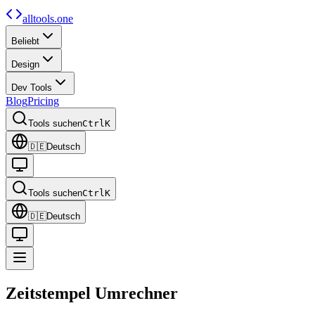
alltools.one
Beliebt
Design
Dev Tools
Blog
Pricing
Tools suchen
Ctrl
K
🇩🇪
Deutsch
Tools suchen
Ctrl
K
🇩🇪
Deutsch
Zeitstempel
Umrechner