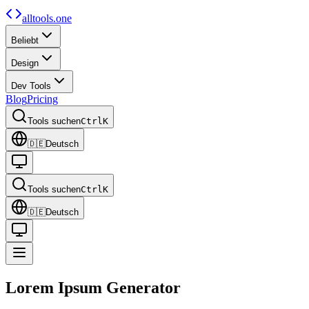
alltools.one
Beliebt
Design
Dev Tools
Blog
Pricing
Tools suchen
Ctrl
K
🇩🇪
Deutsch
Tools suchen
Ctrl
K
🇩🇪
Deutsch
Lorem Ipsum
Generator