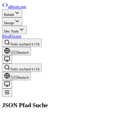
alltools.one
Beliebt
Design
Dev Tools
Blog
Pricing
Tools suchen
Ctrl
K
🇩🇪
Deutsch
Tools suchen
Ctrl
K
🇩🇪
Deutsch
JSON
Pfad
Suche