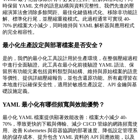
時保留 YAML 文件的語意結構與資料完整性。我們先進的壓
縮演算法會消除多餘間距、最佳化鍵值格式化、移除非功能註
解、標準化行尾，並壓縮重複模式。此過程通常可實現 40-
70% 的檔案大小減少，同時維持與 YAML 解析器與應用程式
的完全相容性。
最小化生產設定與部署檔案是否安全？
是的，我們的最小化工具設計用於生產環境，在整個壓縮過程
中進行全面驗證。此工具在最小化前後驗證 YAML 語法、保
留所有功能元素包括資料類型與結構、維持與原始檔案的語意
等價性、提供詳細壓縮報告，並包含還原功能。所有處理皆在
本地進行以確保安全性，適用於敏感生產設定、API 金鑰與基
礎設施定義。
YAML 最小化有哪些頻寬與效能優勢？
最小化 YAML 檔案提供顯著效能改善：檔案大小減少 40-
70%，導致更快的下載與傳輸、減少 CI/CD 管線的網路頻寬使
用、改善 Kubernetes 與容器協調的部署速度、降低設定管理系
統的儲存成本、提升包含 YAML 資料的 API 回應效能，以及