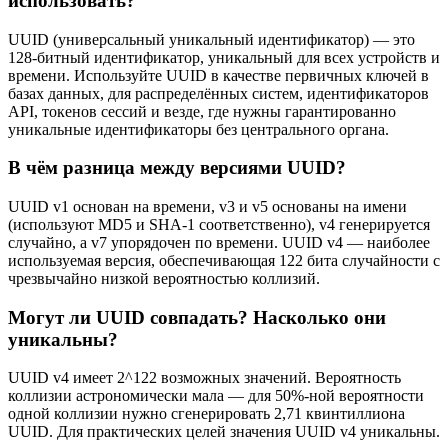
использовать?
UUID (универсальный уникальный идентификатор) — это
128-битный идентификатор, уникальный для всех устройств и
времени. Используйте UUID в качестве первичных ключей в
базах данных, для распределённых систем, идентификаторов
API, токенов сессий и везде, где нужны гарантированно
уникальные идентификаторы без центрального органа.
В чём разница между версиями UUID?
UUID v1 основан на времени, v3 и v5 основаны на имени
(используют MD5 и SHA-1 соответственно), v4 генерируется
случайно, а v7 упорядочен по времени. UUID v4 — наиболее
используемая версия, обеспечивающая 122 бита случайности с
чрезвычайно низкой вероятностью коллизий.
Могут ли UUID совпадать? Насколько они
уникальны?
UUID v4 имеет 2^122 возможных значений. Вероятность
коллизии астрономически мала — для 50%-ной вероятности
одной коллизии нужно сгенерировать 2,71 квинтиллиона
UUID. Для практических целей значения UUID v4 уникальны.