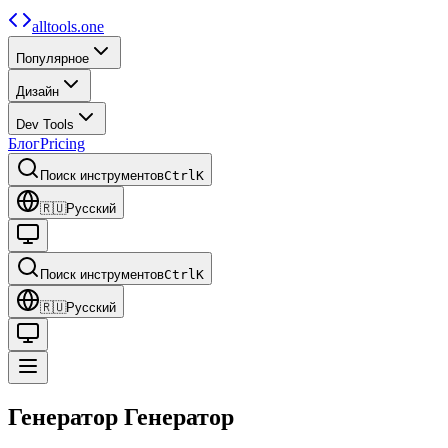
alltools.one
Популярное
Дизайн
Dev Tools
Блог
Pricing
Поиск инструментов
Ctrl
K
🇷🇺
Русский
Поиск инструментов
Ctrl
K
🇷🇺
Русский
Генератор
Генератор