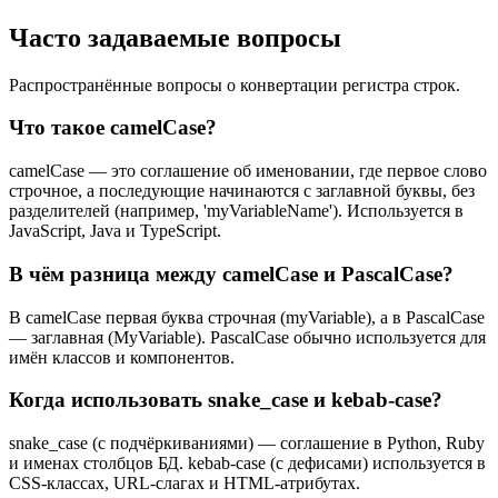
Часто задаваемые вопросы
Распространённые вопросы о конвертации регистра строк.
Что такое camelCase?
camelCase — это соглашение об именовании, где первое слово
строчное, а последующие начинаются с заглавной буквы, без
разделителей (например, 'myVariableName'). Используется в
JavaScript, Java и TypeScript.
В чём разница между camelCase и PascalCase?
В camelCase первая буква строчная (myVariable), а в PascalCase
— заглавная (MyVariable). PascalCase обычно используется для
имён классов и компонентов.
Когда использовать snake_case и kebab-case?
snake_case (с подчёркиваниями) — соглашение в Python, Ruby
и именах столбцов БД. kebab-case (с дефисами) используется в
CSS-классах, URL-слагах и HTML-атрибутах.