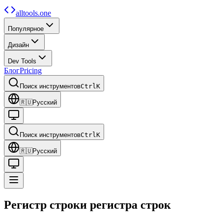
alltools.one
Популярное
Дизайн
Dev Tools
Блог
Pricing
Поиск инструментов
Ctrl
K
🇷🇺
Русский
Поиск инструментов
Ctrl
K
🇷🇺
Русский
Регистр строки
регистра строк