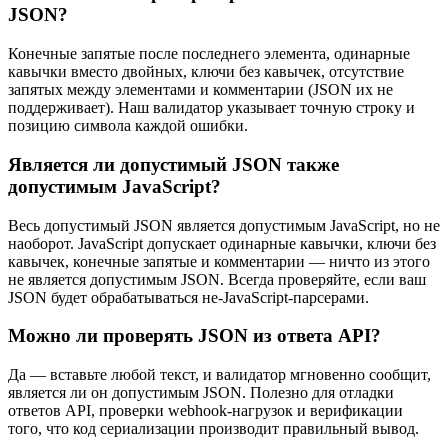
JSON?
Конечные запятые после последнего элемента, одинарные
кавычки вместо двойных, ключи без кавычек, отсутствие
запятых между элементами и комментарии (JSON их не
поддерживает). Наш валидатор указывает точную строку и
позицию символа каждой ошибки.
Является ли допустимый JSON также
допустимым JavaScript?
Весь допустимый JSON является допустимым JavaScript, но не
наоборот. JavaScript допускает одинарные кавычки, ключи без
кавычек, конечные запятые и комментарии — ничто из этого
не является допустимым JSON. Всегда проверяйте, если ваш
JSON будет обрабатываться не-JavaScript-парсерами.
Можно ли проверять JSON из ответа API?
Да — вставьте любой текст, и валидатор мгновенно сообщит,
является ли он допустимым JSON. Полезно для отладки
ответов API, проверки webhook-нагрузок и верификации
того, что код сериализации производит правильный вывод.