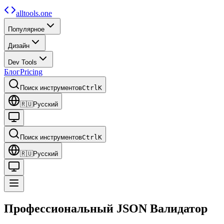
alltools.one
Популярное
Дизайн
Dev Tools
Блог
Pricing
Поиск инструментов
Ctrl
K
🇷🇺
Русский
Поиск инструментов
Ctrl
K
🇷🇺
Русский
Профессиональный
JSON
Валидатор